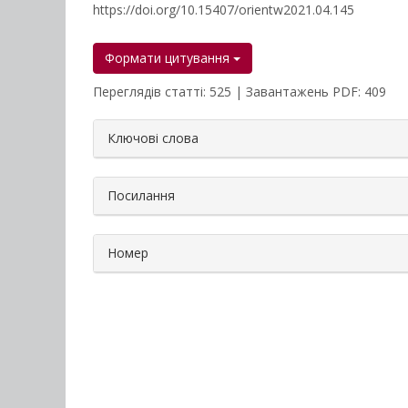
https://doi.org/10.15407/orientw2021.04.145
Формати цитування
Переглядів статті: 525 | Завантажень PDF: 409
##plugins.themes.bootstrap3.a
Ключові слова
Посилання
Номер