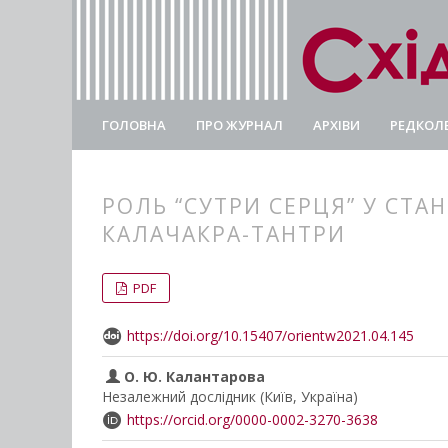
ГОЛОВНА
ПРО ЖУРНАЛ
АРХІВИ
РЕДКОЛЕ
РОЛЬ “СУТРИ СЕРЦЯ” У СТА
КАЛАЧАКРА-ТАНТРИ
##plugins.themes.bootstrap3.
##plugins.themes.bootstrap3.a
PDF
https://doi.org/10.15407/orientw2021.04.145
О. Ю. Калантарова
Незалежний дослідник (Київ, Україна)
https://orcid.org/0000-0002-3270-3638