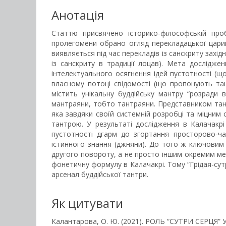
Анотація
Статтю присвячено історико-філософській проб
пролегомени обрано огляд перекладацької царини
виявляється під час перекладів із санскриту захід
із санскриту в традиції лоцав). Мета дослідже
інтелектуального осягнення ідей пустотності (щ
власному потоці свідомості (що пропонують тантр
містить унікальну буддійську мантру “розради 
мантраяни, тобто тантраяни. Представником тан
яка завдяки своїй системній розробці та міцним
тантрою. У результаті дослідження в Калачакрі
пустотності дгарм до згортання просторово-ча
істинного знання (джняни). До того ж ключови
другого повороту, а не просто іншим окремим мет
фонетичну формулу в Калачакрі. Тому “Грідая-сут
арсенал буддійської тантри.
Як цитувати
Калантарова, О. Ю. (2021). РОЛЬ “СУТРИ СЕР