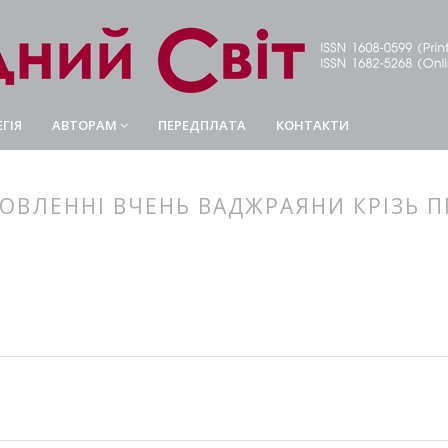
ГІЯ
АВТОРАМ
ПЕРЕДПЛАТА
КОНТАКТИ
НОВЛЕННІ ВЧЕНЬ ВАДЖРАЯНИ КРІЗЬ 
article.main##
rticle.sidebar##