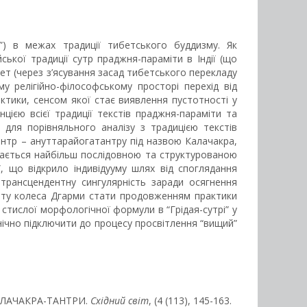
о”) в межах традиції тибетського буддизму. Як
ької традиції сутр праджня-параміти в Індії (що
ибет (через з’ясування засад тибетського перекладу
у релігійно-філософському просторі перехід від
ктики, сенсом якої стає виявлення пустотності у
нцією всієї традиції текстів праджня-параміти та
 для порівняльного аналізу з традицією текстів
нтр – ануттарайогатантру під назвою Калачакра,
ажається найбільш послідовною та структурованою
, що відкрило індивідууму шлях від споглядання
трансцендентну сингулярність заради осягнення
оту колеса Дгарми стати продовженням практики
стислої морфологічної формули в “Грідая-сутрі” у
нічно підключити до процесу просвітлення “вищий”
КАЛАЧАКРА-ТАНТРИ.
Східний світ
, (4 (113), 145-163.