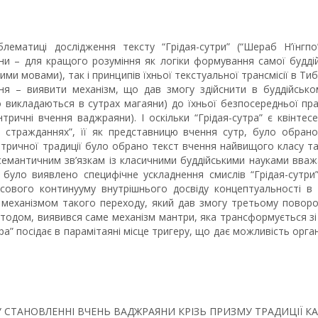
лематиці дослідження тексту “Грідая-сутри” (“Шераб Н’їнгп
 – для кращого розуміння як логіки формування самої буддійс
ними мовами), так і принципів їхньої текстуальної трансмісії в Т
ння – виявити механізм, що дав змогу здійснити в буддійськом
о викладаються в сутрах магаяни) до їхньої безпосередньої пра
ичні вчення ваджраяни). І оскільки “Грідая-сутра” є квінтесе
в стражданнях”, її як представницю вчення сутр, було обрано
тричної традиції було обрано текст вчення найвищого класу та
 семантичним зв’язкам із класичними буддійськими науками вв
 було виявлено специфічне ускладнення смислів “Грідая-сутри”
сового континууму внутрішнього досвіду концептуальності в 
м механізмом такого переходу, який дав змогу третьому повор
одом, виявився саме механізм мантри, яка трансформується зі 
ра” посідає в парамітаяні місце тригеру, що дає можливість орга
ЦЯ” У СТАНОВЛЕННІ ВЧЕНЬ ВАДЖРАЯНИ КРІЗЬ ПРИЗМУ ТРАДИЦІЇ 