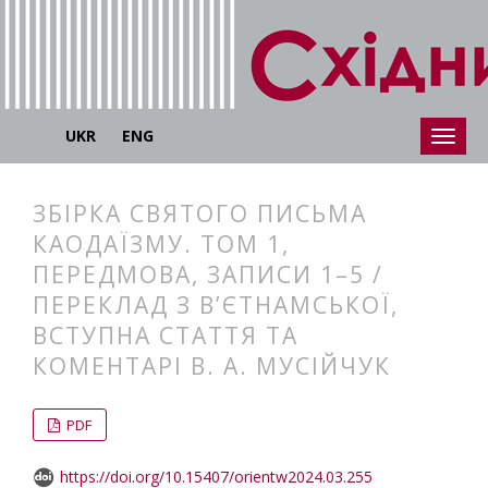
UKR
ENG
ЗБІРКА СВЯТОГО ПИСЬМА
КАОДАЇЗМУ. ТОМ 1,
ПЕРЕДМОВА, ЗАПИСИ 1–5 /
ПЕРЕКЛАД З В’ЄТНАМСЬКОЇ,
ВСТУПНА СТАТТЯ ТА
КОМЕНТАРІ В. А. МУСІЙЧУК
##plugins.themes.bootstrap3.articl
##plugins.themes.bootstrap3.article
PDF
https://doi.org/10.15407/orientw2024.03.255