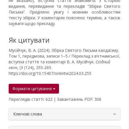
не вказано). Вступна стаття знайомить з історією
видання, перевидання та перекладів “Збірки Святого
Письма”. Приділено увагу і мовним особливостям
тексту збірки. У коментарях пояснено терміни, а також
зауваги щодо прекладу.
Як цитувати
Мусійчук, В. А. (2024). Збірка Святого Письма каодаїзму.
Том 1, передмова, записи 1–5 / Переклад з в’єтнамської,
вступна стаття та коментарі В. А. Мусійчук.
Східний
світ
, (3 (124), 255-265.
https://doi.org/10.15407/orientw2024.03.255
Формати цитування
Переглядів статті: 622 | Завантажень PDF: 306
##plugins.themes.bootstrap3.article.
Ключові слова