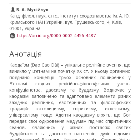
В. А. Мусійчук
Канд. філол. наук, с.н.с., Інститут сходознавства ім. А. Ю.
Кримського НАН України, вул. Грушевського, 4, Київ,
01001, Україна
https://orcid.org/0000-0002-4456-4487
Анотація
Каодаїзм (Đạo Cao Đài) – унікальне релігійне вчення, що
виникло у В’єтнамі на початку ХХ ст. У ньому органічно
поєднано концепції трьох основних поширених у
В’єтнамі східних релігійно-філософських учень:
конфуціанства, даосизму та буддизму. Водночас у
каодаїзмі запозичено та адаптовано елементи різних
західних релігійних, езотеричних та філософських
традицій: католицизму, спіритизму, еклектизму,
універсалізму тощо. Адепти каодаїзму вірять, що Бог
передає свої одкровення медіумам під час спіритичних
сеансів, являючись у різних іпостасях: святих
буддійського та даоського пантеонів, духів відомих
особистостей В’єтнаму, Китаю та навіть Європи. Усі ці