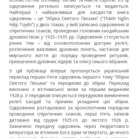
одкровення ретельно записуються та видаються.
Найперша і найважливіша для каодаїстів книга
одкровень – це “Збірка Святого Письма” (“Thánh Ngôn
Hiệp Tuyển”) у двох томах, у якій записано одкровення зі
спіритичних сеансів, проведених головним каодайським
духовенством у 1925–1935 рр. Одкровення стосуються
різних тем – від основоположних доктрин релігії,
роз’яснення важливих духовних понять, настанов для
мирського життя до порядку проведення ритуалів,
призначення духовних лідерів та опису їхнього вбрання.
У цій публікації вперше пропонується український
переклад перших п’яти одкровень першого тому “Збірки
Святого Письма” та передмови до збірки. Переклад
виконано з в’єтнамської мови за першим виданням
1928 р. У передмові описуються передумови виникнення
релігії каодай та причини укладання цієї збірки.
Одкровення розташовано за хронологічним порядком
проведення спіритичних сеансів, перші п’ять записів
датовано від грудня 1925-го до лютого 1926 р.
Зазначено передачу одкровень через Нефритового
імператора як втілення Бога (крім четвертого, де нічого