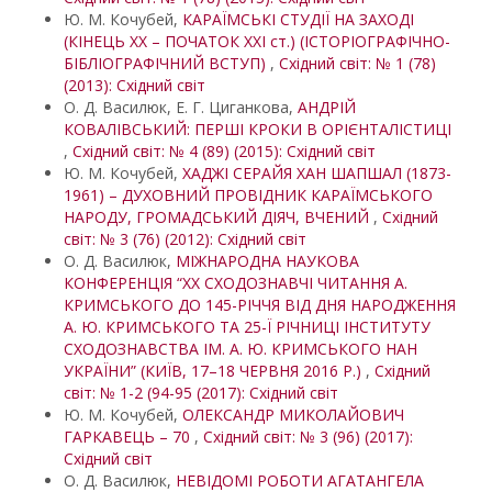
Ю. М. Кочубей,
КАРАЇМСЬКІ СТУДІЇ НА ЗАХОДІ
(КІНЕЦЬ ХХ – ПОЧАТОК ХXІ ст.) (ІСТОРІОГРАФІЧНО-
БІБЛІОГРАФІЧНИЙ ВСТУП)
,
Східний світ: № 1 (78)
(2013): Східний світ
О. Д. Василюк, Е. Г. Циганкова,
АНДРІЙ
КОВАЛІВСЬКИЙ: ПЕРШІ КРОКИ В ОРІЄНТАЛІСТИЦІ
,
Східний світ: № 4 (89) (2015): Східний світ
Ю. М. Кочубей,
ХАДЖІ СЕРАЙЯ ХАН ШАПШАЛ (1873-
1961) – ДУХОВНИЙ ПРОВІДНИК КАРАЇМСЬКОГО
НАРОДУ, ГРОМАДСЬКИЙ ДІЯЧ, ВЧЕНИЙ
,
Східний
світ: № 3 (76) (2012): Східний світ
О. Д. Василюк,
МІЖНАРОДНА НАУКОВА
КОНФЕРЕНЦІЯ “XX СХОДОЗНАВЧІ ЧИТАННЯ А.
КРИМСЬКОГО ДО 145-РІЧЧЯ ВІД ДНЯ НАРОДЖЕННЯ
А. Ю. КРИМСЬКОГО ТА 25-Ї РІЧНИЦІ ІНСТИТУТУ
СХОДОЗНАВСТВА ІМ. А. Ю. КРИМСЬКОГО НАН
УКРАЇНИ” (КИЇВ, 17–18 ЧЕРВНЯ 2016 Р.)
,
Східний
світ: № 1-2 (94-95 (2017): Східний світ
Ю. М. Кочубей,
ОЛЕКСАНДР МИКОЛАЙОВИЧ
ГАРКАВЕЦЬ – 70
,
Східний світ: № 3 (96) (2017):
Східний світ
О. Д. Василюк,
НЕВІДОМІ РОБОТИ АГАТАНГЕЛА