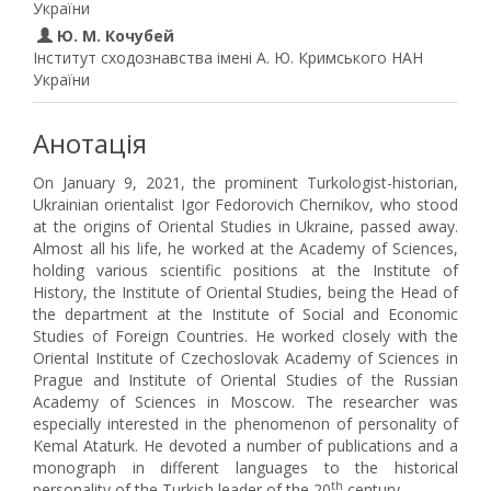
України
Ю. М. Кочубей
Інститут сходознавства імені А. Ю. Кримського НАН
України
Анотація
On January 9, 2021, the prominent Turkologist-historian,
Ukrainian orientalist Igor Fedorovich Chernikov, who stood
at the origins of Oriental Studies in Ukraine, passed away.
Almost all his life, he worked at the Academy of Sciences,
holding various scientific positions at the Institute of
History, the Institute of Oriental Studies, being the Head of
the department at the Institute of Social and Economic
Studies of Foreign Countries. He worked closely with the
Oriental Institute of Czechoslovak Academy of Sciences in
Prague and Institute of Oriental Studies of the Russian
Academy of Sciences in Moscow. The researcher was
especially interested in the phenomenon of personality of
Kemal Ataturk. He devoted a number of publications and a
monograph in different languages to the historical
th
personality of the Turkish leader of the 20
century.