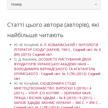
Номер
Статті цього автора (авторів), які
найбільше читають
Ю. М. Кочубей,
А. П. КОВАЛІВСЬКИЙ І “АНТОЛОГІЯ
ЛІТЕРАТУР СХОДУ” (ХАРКІВ, 1961)
,
Східний світ: № 4
(89) (2015): Східний світ
О. Д. Василюк,
ОСОБИСТЕ ЛИСТУВАННЯ ДВОХ
ФУНДАТОРІВ УКРАЇНСЬКОЇ АКАДЕМІЇ НАУК –
ВОЛОДИМИРА ВЕРНАДСЬКОГО ТА АГАТАНГЕЛА
КРИМСЬКОГО
,
Східний світ: № 3 (76) (2012): Східний
світ
Ю. М. Кочубей,
СХОДОЗНАВЧІ СТУДІЇ.
МИСТЕЦТВОЗНАВСТВО. ВИПУСКИ 3 (2010) І 4
(2011). – УПОР. Є.О КОТЛЯР. – ЗБІРНИКИ НАУК.
ПРАЦЬ / ВІСНИК ХДАДМ. – № 8 (2010) І 9 (2011). –
ХАРКІВ: ХДАДМ, МОНМС УКРАЇНИ. – 360 С. + 456 С.
,
Східний світ: № 1 (78) (2013): Східний світ