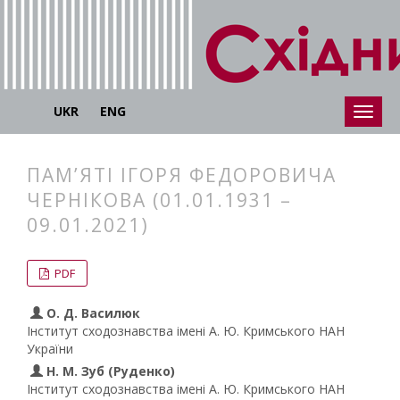
UKR
ENG
ПАМ’ЯТІ ІГОРЯ ФЕДОРОВИЧА
ЧЕРНІКОВА (01.01.1931 –
09.01.2021)
##plugins.themes.bootstrap3.articl
##plugins.themes.bootstrap3.article
PDF
О. Д. Василюк
Інститут сходознавства імені А. Ю. Кримського НАН
України
Н. М. Зуб (Руденко)
Інститут сходознавства імені А. Ю. Кримського НАН