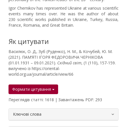
Igor Chernikov has represented Ukraine at various scientific
events many times over. He was the author of about
230 scientific works published in Ukraine, Turkey, Russia,
France, Romania, and Great Britain.
Як цитувати
Василюк, О. Д., Зуб (Руденко), Н. М., & Кочубей, Ю. М.
(2021). ПАМ’ЯТІ ІГОРЯ ФЕДОРОВИЧА ЧЕРНІКОВА
(01.01.1931 – 09.01.2021).
Східний світ
, (1 (110), 157-159.
вилучено із https://oriental-
world.org.ua/journal/article/view/66
Формати цитування
Переглядів статті: 1618 | Завантажень PDF: 293
##plugins.themes.bootstrap3.article.
Ключові слова