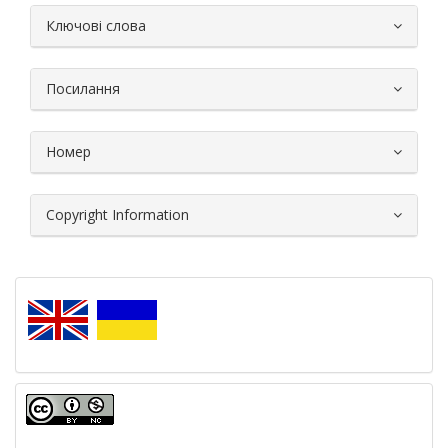
##plugins.themes.bootstrap3.article.
Ключові слова
Посилання
Номер
Copyright Information