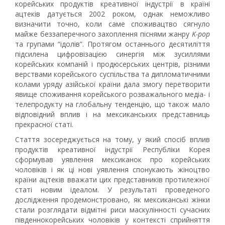
корейських продуктів креативної індустрії в країні
ацтеків датується 2002 роком, однак неможливо
визначити точно, коли саме споживацтво сягнуло
майже беззаперечного захоплення піснями жанру
K-pop
та групами “ідолів”. Протягом останнього десятиліття
підсилена цифровізацією синергія між зусиллями
корейських компаній і продюсерських центрів, різними
верствами корейського суспільства та дипломатичними
колами уряду азійської країни дала змогу перетворити
явище споживання корейського розважального медіа- і
телепродукту на глобальну тенденцію, що також мало
відповідний вплив і на мексиканських представниць
прекрасної статі.
Стаття зосереджується на тому, у який спосіб вплив
продуктів креативної індустрії Республіки Корея
сформував уявлення мексиканок про корейських
чоловіків і як ці нові уявлення спонукають жіноцтво
країни ацтеків вважати цих представників протилежної
статі новим ідеалом. У результаті проведеного
дослідження продемонстровано, як мексиканські жінки
стали розглядати відмітні риси маскулінності сучасних
південнокорейських чоловіків у контексті сприйняття