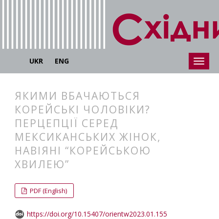
UKR
ENG
ЯКИМИ ВБАЧАЮТЬСЯ
КОРЕЙСЬКІ ЧОЛОВІКИ?
ПЕРЦЕПЦІЇ СЕРЕД
МЕКСИКАНСЬКИХ ЖІНОК,
НАВІЯНІ “КОРЕЙСЬКОЮ
ХВИЛЕЮ”
##plugins.themes.bootstrap3.articl
##plugins.themes.bootstrap3.article
PDF (English)
https://doi.org/10.15407/orientw2023.01.155