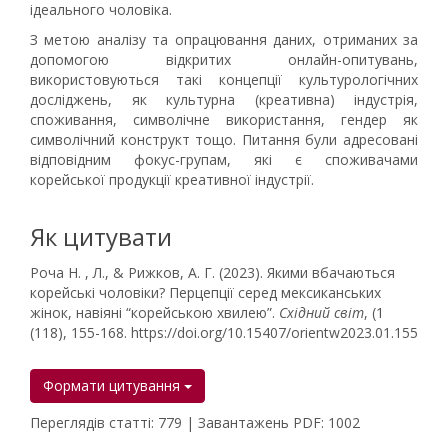
ідеального чоловіка.
З метою аналізу та опрацювання даних, отриманих за
допомогою відкритих онлайн-опитувань,
використовуються такі концепції культурологічних
досліджень, як культурна (креативна) індустрія,
споживання, символічне використання, гендер як
символічний конструкт тощо. Питання були адресовані
відповідним фокус-групам, які є споживачами
корейської продукції креативної індустрії.
Як цитувати
Роча Н. , Л., & Рижков, А. Г. (2023). Якими вбачаються
корейські чоловіки? Перцепції серед мексиканських
жінок, навіяні “корейською хвилею”.
Східний світ
, (1
(118), 155-168. https://doi.org/10.15407/orientw2023.01.155
Формати цитування
Переглядів статті: 779 | Завантажень PDF: 1002