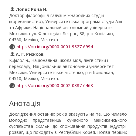
Лопес Роча Н.
Доктор філософії в галузі міжнародних студій
(кореєзнавство), Університетська програма студій Азії
та Африки, Національний автономний університет
Мексики, вул. Філософія і Летрас, 88, р-н Копілько,
04360, Мехіко, Мексика.
https://orcid.org/0000-0001-9327-6994
А. Г. Рижков
К.філол.н., Національна школа мов, лінгвістики і
перекладу, Національний автономний університет
Мексики, Університетське містечко, р-н Койоакан,
04510, Мехіко, Мексика.
https://orcid.org/0000-0002-0387-6468
Анотація
Дослідження останніх років вказують на те, що чимало
молодих представниць сучасного мексиканського
суспільства схильні до споживання продуктів індустрії
розваг, що походять з Республіки Корея. Поява перших