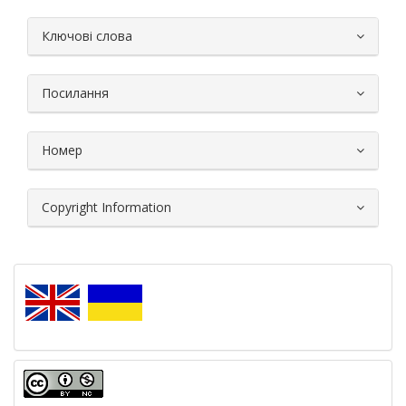
##plugins.themes.bootstrap3.article.
Ключові слова
Посилання
Номер
Copyright Information