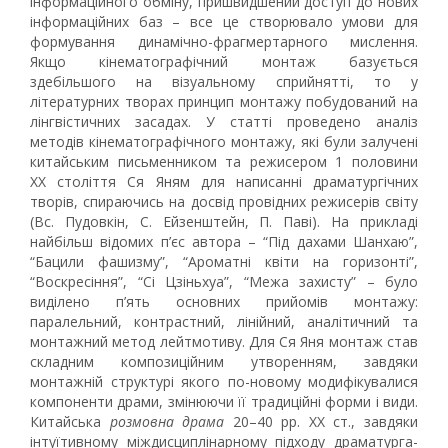
інформаційного обміну, пришвидшений доступ до нових
інформаційних баз – все це створювало умови для
формування динамічно-фрагмертарного мислення.
Якщо кінематографічний монтаж базується
здебільшого на візуальному сприйнятті, то у
літературних творах принцип монтажу побудований на
лінгвістичних засадах. У статті проведено аналіз
методів кінематографічного монтажу, які були залучені
китайським письменником та режисером 1 половини
ХХ століття Ся Яням для написанні драматургічних
творів, спираючись на досвід провідних режисерів світу
(Вс. Пудовкін, С. Ейзенштейн, П. Паві). На прикладі
найбільш відомих п’єс автора – “Під дахами Шанхаю”,
“Бацили фашизму”, “Ароматні квіти на горизонті”,
“Воскресіння”, “Сі Цзіньхуа”, “Межа захисту” – було
виділено п’ять основних прийомів монтажу:
паралельний, контрастний, лінійний, аналітичний та
монтажний метод лейтмотиву. Для Ся Яня монтаж став
складним композиційним утворенням, завдяки
монтажній структурі якого по-новому модифікувалися
компоненти драми, змінюючи її традиційні форми і види.
Китайська
розмовна драма
20–40 рр. ХХ ст., завдяки
інтуїтивному міждисциплінарному підходу драматурга-