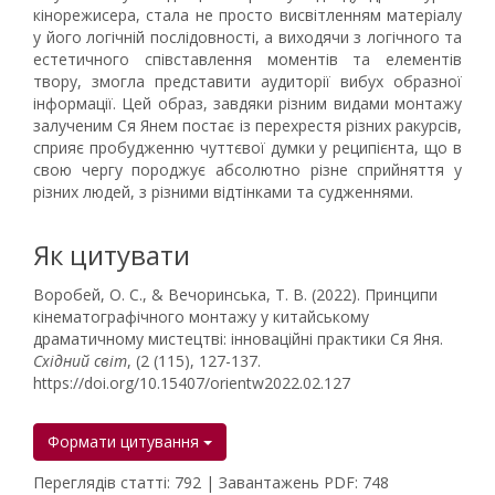
кінорежисера, стала не просто висвітленням матеріалу
у його логічній послідовності, а виходячи з логічного та
естетичного співставлення моментів та елементів
твору, змогла представити аудиторії вибух образної
інформації. Цей образ, завдяки різним видами монтажу
залученим Ся Янем постає із перехрестя різних ракурсів,
сприяє пробудженню чуттєвої думки у реципієнта, що в
свою чергу породжує абсолютно різне сприйняття у
різних людей, з різними відтінками та судженнями.
Як цитувати
Воробей, О. С., & Вечоринська, Т. В. (2022). Принципи
кінематографічного монтажу у китайському
драматичному мистецтві: інноваційні практики Ся Яня.
Східний світ
, (2 (115), 127-137.
https://doi.org/10.15407/orientw2022.02.127
Формати цитування
Переглядів статті: 792 | Завантажень PDF: 748