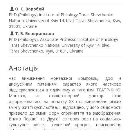
О. С. Воробей
PhD (Philology) Institute of Philology Taras Shevchenko
National University of Kyiv 14, blvd. Taras Shevchenko, Kyiv,
01601, Ukraine
Т. В. Вечоринська
PhD (Philology), Associate Professor Institute of Philology
Taras Shevchenko National University of Kyiv 14, blvd.
Taras Shevchenko, Kyiv, 01601, Ukraine
Анотація
Час виникнення монтажної композиції досі є
дискусійним питанням, характер якого частково
віддзеркалюється в одвічному антагонізмі ТЕАТР-КІНО.
Монтаж, як стильотворчий фактор став
оформлюватися на початку ХХ ст.: виникнення різких
змін у житті суспільства, і, відповідно, у його свідомості
призвело до зміни форм сприйняття та відображення.
Вплив Першої та Другої світових воєн на соціально-
культурне життя, технічний прогрес, прискорення