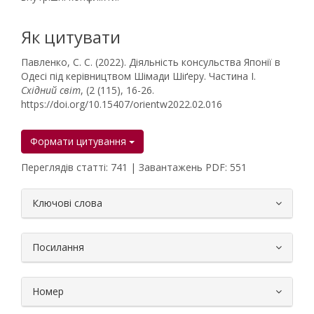
Як цитувати
Павленко, С. С. (2022). Діяльність консульства Японії в
Одесі під керівництвом Шімади Шіґеру. Частина І.
Східний світ
, (2 (115), 16-26.
https://doi.org/10.15407/orientw2022.02.016
Формати цитування
Переглядів статті: 741 | Завантажень PDF: 551
##plugins.themes.bootstrap3.article.
Ключові слова
Посилання
Номер