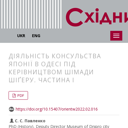
UKR
ENG
ДІЯЛЬНІСТЬ КОНСУЛЬСТВА
ЯПОНІЇ В ОДЕСІ ПІД
КЕРІВНИЦТВОМ ШІМАДИ
ШІҐЕРУ. ЧАСТИНА І
##plugins.themes.bootstrap3.articl
##plugins.themes.bootstrap3.article
PDF
https://doi.org/10.15407/orientw2022.02.016
С. С. Павленко
PhD (History), Deputy Director Museum of Dnipro city