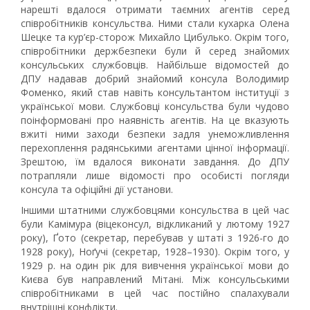
нарешті вдалося отримати таємних агентів серед
співробітників консульства. Ними стали кухарка Олена
Шецке та кур’єр-сторож Михайло Цибулько. Окрім того,
співробітники держбезпеки були й серед знайомих
консульських службовців. Найбільше відомостей до
ДПУ надавав добрий знайомий консула Володимир
Фоменко, який став навіть консультантом інституції з
української мови. Службовці консульства були чудово
поінформовані про наявність агентів. На це вказують
вжиті ними заходи безпеки задля унеможливлення
перехоплення радянськими агентами цінної інформації.
Зрештою, їм вдалося виконати завдання. До ДПУ
потрапляли лише відомості про особисті погляди
консула та офіційні дії установи.
Іншими штатними службовцями консульства в цей час
були Камімура (віцеконсул, відкликаний у лютому 1927
року), Ґото (секретар, перебував у штаті з 1926-го до
1928 року), Ноґучі (секретар, 1928–1930). Окрім того, у
1929 р. на один рік для вивчення української мови до
Києва був направлений Мітані. Між консульськими
співробітниками в цей час постійно спалахували
внутрішні конфлікти.