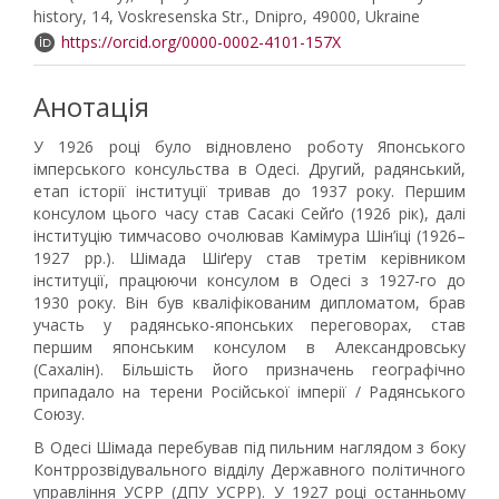
history, 14, Voskresenska Str., Dnipro, 49000, Ukraine
https://orcid.org/0000-0002-4101-157X
Анотація
У 1926 році було відновлено роботу Японського
імперського консульства в Одесі. Другий, радянський,
етап історії інституції тривав до 1937 року. Першим
консулом цього часу став Сасакі Сейґо (1926 рік), далі
інституцію тимчасово очолював Камімура Шін’іці (1926–
1927 рр.). Шімада Шіґеру став третім керівником
інституції, працюючи консулом в Одесі з 1927-го до
1930 року. Він був кваліфікованим дипломатом, брав
участь у радянсько-японських переговорах, став
першим японським консулом в Александровську
(Сахалін). Більшість його призначень географічно
припадало на терени Російської імперії / Радянського
Союзу.
В Одесі Шімада перебував під пильним наглядом з боку
Контррозвідувального відділу Державного політичного
управління УСРР (ДПУ УСРР). У 1927 році останньому