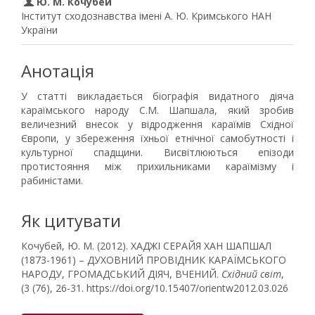
Ю. М. Кочубей
Інститут сходознавства імені А. Ю. Кримського НАН
України
Анотація
У статті викладається біографія видатного діяча
караїмського народу С.М. Шапшала, який зробив
величезний внесок у відродження караїмів Східної
Європи, у збереження їхньої етніч­ної самобутності і
культурної спадщини. Висвітлюються епізоди
протистояння між прихильниками ка­раїмізму і
рабиністами.
Як цитувати
Кочубей, Ю. М. (2012). ХАДЖІ СЕРАЙЯ ХАН ШАПШАЛ
(1873-1961) – ДУХОВНИЙ ПРОВІДНИК КАРАЇМСЬКОГО
НАРОДУ, ГРОМАДСЬКИЙ ДІЯЧ, ВЧЕНИЙ.
Східний світ
,
(3 (76), 26-31. https://doi.org/10.15407/orientw2012.03.026