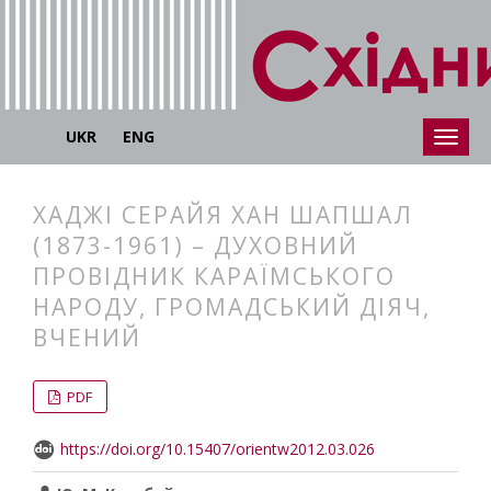
UKR
ENG
ХАДЖІ СЕРАЙЯ ХАН ШАПШАЛ
(1873-1961) – ДУХОВНИЙ
ПРОВІДНИК КАРАЇМСЬКОГО
НАРОДУ, ГРОМАДСЬКИЙ ДІЯЧ,
ВЧЕНИЙ
##plugins.themes.bootstrap3.articl
##plugins.themes.bootstrap3.article
PDF
https://doi.org/10.15407/orientw2012.03.026