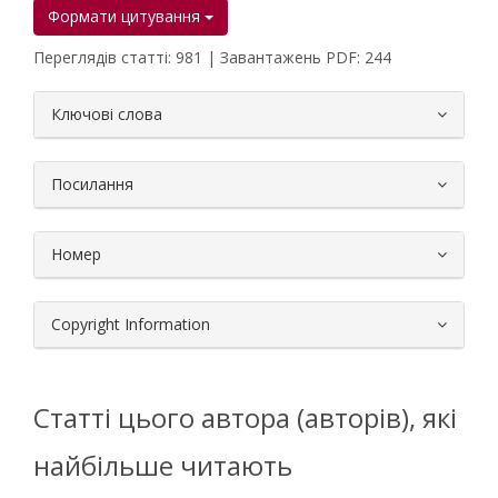
Формати цитування
Переглядів статті: 981 | Завантажень PDF: 244
##plugins.themes.bootstrap3.article.
Ключові слова
Посилання
Номер
Copyright Information
Статті цього автора (авторів), які
найбільше читають