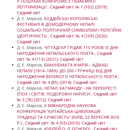
У ПОШУКАХ КОМПРОМІСУ І ВЗАЄМНОЇ
ЛЕГІТИМІЗАЦІЇ
,
Східний світ: № 1 (102) (2019):
Східний світ
Д. Є. Марков,
БУДДІЙСЬКІ КОРОЛІВСЬКІ
ФЕСТИВАЛІ В ДОМОДЕРНОМУ НЕПАЛІ:
СОЦІАЛЬНО-ПОЛІТИЧНИЙ СИМВОЛІЗМ І РЕЛІГІЙНА
ІДЕНТИЧНІСТЬ
,
Східний світ: № 4 (109) (2020):
Східний світ
Д. Є. Марков,
ЧІТТАДГАР ГРІДАЯ: 115 РОКІВ ІЗ ДНЯ
НАРОДЖЕННЯ НЕПАЛЬСЬКОГО ПОЕТА
,
Східний
світ: № 4 (113) (2021): Східний світ
Д. Є. Марков,
БХАНУБХАКТА АЧАРІЯ – АДІКАБІ
НЕПАЛУ (1814–1869): ДО 200-Ї РІЧНИЦІ ВІД ДНЯ
НАРОДЖЕННЯ ВЕЛИКОГО НЕПАЛЬСЬКОГО ПОЕТА
,
Східний світ: № 4 (85) (2014): Східний світ
Д. Є. Марков,
НЕПАЛ. КАТМАНДУ - НА ПЕРЕХРЕСТІ
ЕПОХ І СВІТІВ. ПОДОРОЖНІ НАРИСИ
,
Східний світ:
№ 3 (76) (2012): Східний світ
Д. Є. Марков,
X МІЖНАРОДНА НАУКОВА
КОНФЕРЕНЦІЯ “КИТАЙСЬКА ЦИВІЛІЗАЦІЯ:
ТРАДИЦІЇ ТА СУЧАСНІСТЬ” (КИЇВ, 22 ВЕРЕСНЯ 2016
Р.)
,
Східний світ: № 4 (93) (2016): Східний світ
Д. Є. Марков,
ЮВІЛЕЙ О. Д. ОГНЄВОЇ
,
Східний світ: