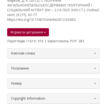
Марков, Д. Є. (2012). СТВОРЕННЯ
ЗАГАЛЬНОНЕПАЛЬСЬКОЇ ДЕРЖАВИ: ПОЛІТИЧНИЙ І
СОЦІАЛЬНИЙ АСПЕКТ (XVI – 2-ГА ПОЛ. XVIII СТ.).
Східний
світ
, (4 (77), 62-77.
https://doi.org/10.15407/orientw2012.04.062
Формати цитування
Переглядів статті: 916 | Завантажень PDF: 283
##plugins.themes.bootstrap3.article.
Ключові слова
Посилання
Номер
Copyright Information