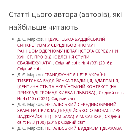
Статті цього автора (авторів), які
найбільше читають
Д. Є. Марков,
ІНДУЇСТСЬКО-БУДДІЙСЬКИЙ
СИНКРЕТИЗМ У СЕРЕДНЬОВІЧНОМУ І
РАННЬОМОДЕРНОМУ НЕПАЛІ (СТЕЛА СЕРЕДИНИ
XVIII СТ. ПРО ВІДНОВЛЕННЯ СТУПИ
СВАЯМБХУНАТХ)
,
Східний світ: № 4 (93) (2016):
Східний світ
Д. Є. Марков,
“РАНГДЖУНГ ЄШЕ” В УКРАЇНІ:
ТИБЕТСЬКА БУДДІЙСЬКА ТРАДИЦІЯ, АДАПТАЦІЯ,
ІДЕНТИЧНІСТЬ ТА УКРАЇНСЬКИЙ КОНТЕКСТ (НА
ПРИКЛАДІ ГРОМАД КИЄВА І ЛЬВОВА)
,
Східний світ:
№ 4 (113) (2021): Східний світ
Д. Є. Марков,
НЕПАЛЬСЬКИЙ СЕРЕДНЬОВІЧНИЙ
ХРАМ: НА ПРИКЛАДІ БУДДІЙСЬКОГО МОНАСТИРЯ
ВАДЖРАЙОГІНІ ( ГУМ БАХА) У М. САНКХУ
,
Східний
світ: № 3 (100) (2018): Східний світ
Д. Є. Марков,
НЕПАЛЬСЬКИЙ БУДДИЗМ І ДЕРЖАВА: