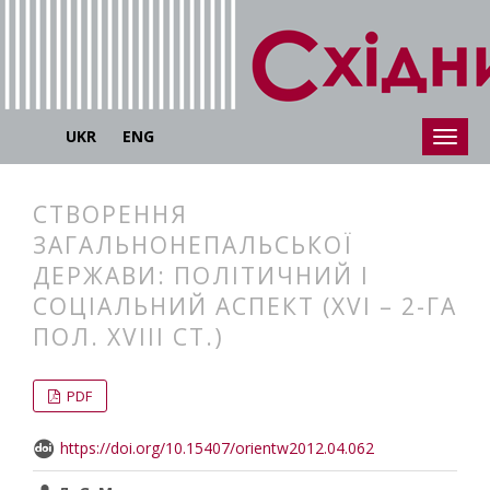
UKR
ENG
СТВОРЕННЯ
ЗАГАЛЬНОНЕПАЛЬСЬКОЇ
ДЕРЖАВИ: ПОЛІТИЧНИЙ І
СОЦІАЛЬНИЙ АСПЕКТ (XVI – 2-ГА
ПОЛ. XVIII СТ.)
##plugins.themes.bootstrap3.articl
##plugins.themes.bootstrap3.article
PDF
https://doi.org/10.15407/orientw2012.04.062