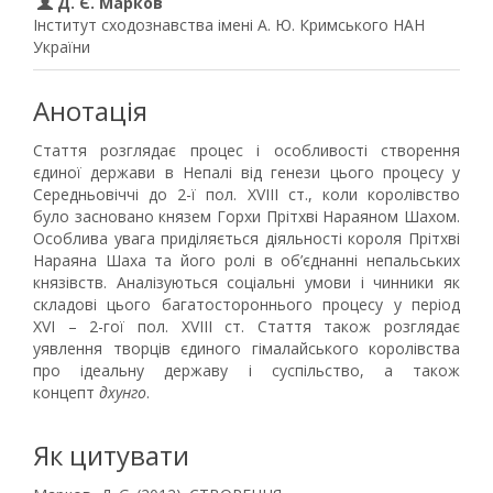
Д. Є. Марков
Інститут сходознавства імені А. Ю. Кримського НАН
України
Анотація
Стаття розглядає процес і особливості створення
єдиної держави в Непалі від генези цього процесу у
Середньовіччі до 2-ї пол. XVIII ст., коли королівство
було засновано князем Горхи Прітхві Нараяном Шахом.
Особлива увага приділяється діяльності короля Прітхві
Нараяна Шаха та його ролі в об’єднанні непальських
князівств. Аналізуються соціальні умови і чинники як
складові цього багатостороннього процесу у період
XVI – 2-гої пол. XVIII ст. Стаття також розглядає
уявлення творців єдиного гімалайського королівства
про ідеальну державу і суспільство, а також
концепт
дхунго
.
Як цитувати