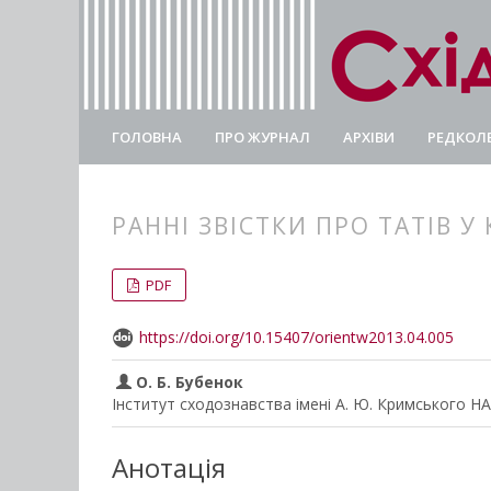
ГОЛОВНА
ПРО ЖУРНАЛ
АРХІВИ
РЕДКОЛЕ
РАННІ ЗВІСТКИ ПРО ТАТІВ У
##plugins.themes.bootstrap3.
##plugins.themes.bootstrap3.a
PDF
https://doi.org/10.15407/orientw2013.04.005
О. Б. Бубенок
Інститут сходознавства імені А. Ю. Кримського Н
Анотація