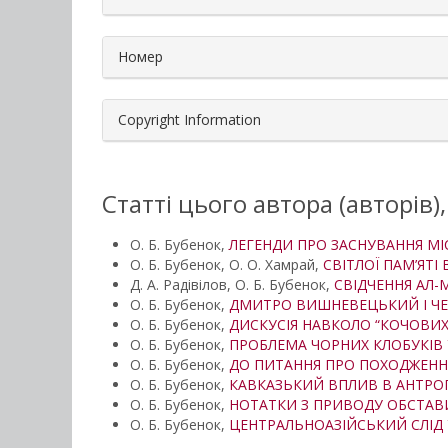
Номер
Copyright Information
Статті цього автора (авторів)
О. Б. Бубенок,
ЛЕГЕНДИ ПРО ЗАСНУВАННЯ МІ
О. Б. Бубенок, О. О. Хамрай,
СВІТЛОЇ ПАМ’ЯТ
Д. А. Радівілов, О. Б. Бубенок,
СВІДЧЕННЯ АЛ-М
О. Б. Бубенок,
ДМИТРО ВИШНЕВЕЦЬКИЙ І ЧЕР
О. Б. Бубенок,
ДИСКУСІЯ НАВКОЛО “КОЧОВИХ
О. Б. Бубенок,
ПРОБЛЕМА ЧОРНИХ КЛОБУКІВ У
О. Б. Бубенок,
ДО ПИТАННЯ ПРО ПОХОДЖЕНН
О. Б. Бубенок,
КАВКАЗЬКИЙ ВПЛИВ В АНТРО
О. Б. Бубенок,
НОТАТКИ З ПРИВОДУ ОБСТАВ
О. Б. Бубенок,
ЦЕНТРАЛЬНОАЗІЙСЬКИЙ СЛІД 