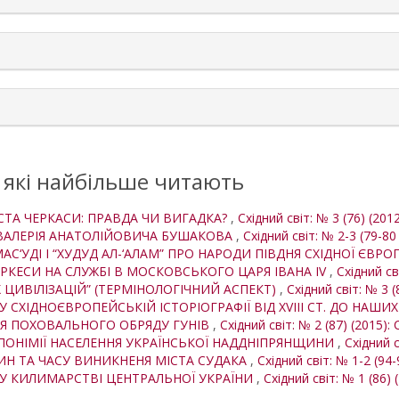
, які найбільше читають
СТА ЧЕРКАСИ: ПРАВДА ЧИ ВИГАДКА?
,
Східний світ: № 3 (76) (2012
І ВАЛЕРІЯ АНАТОЛІЙОВИЧА БУШАКОВА
,
Східний світ: № 2-3 (79-80
АС‘УДІ І “ХУДУД АЛ-‘АЛАМ” ПРО НАРОДИ ПІВДНЯ СХІДНОЇ ЄВР
КЕСИ НА СЛУЖБІ В МОСКОВСЬКОГО ЦАРЯ ІВАНА IV
,
Східний св
 ЦИВІЛІЗАЦІЙ” (ТЕРМІНОЛОГІЧНИЙ АСПЕКТ)
,
Східний світ: № 3 (
 СХІДНОЄВРОПЕЙСЬКІЙ ІСТОРІОГРАФІЇ ВІД XVIII СТ. ДО НАШИ
Я ПОХОВАЛЬНОГО ОБРЯДУ ГУНІВ
,
Східний світ: № 2 (87) (2015): 
ПОНІМІЇ НАСЕЛЕННЯ УКРАЇНСЬКОЇ НАДДНІПРЯНЩИНИ
,
Східний с
ИН ТА ЧАСУ ВИНИКНЕНЯ МІСТА СУДАКА
,
Східний світ: № 1-2 (94-
У КИЛИМАРСТВІ ЦЕНТРАЛЬНОЇ УКРАЇНИ
,
Східний світ: № 1 (86) 