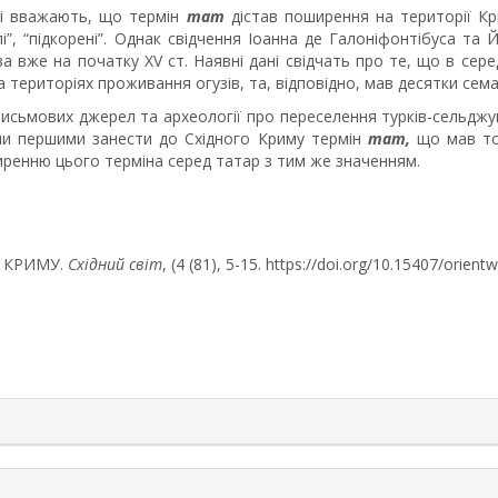
які вважають, що термін
тат
дістав поширення на території Кри
ілі”, “підкорені”. Однак свідчення Іоанна де Галоніфонтібуса
ва вже на початку XV ст. Наявні дані свідчать про те, що в сере
 територіях проживання огузів, та, відповідно, мав десятки сем
сьмових джерел та археології про переселення турків-сельджуків 
гли першими занести до Східного Криму термін
тат,
що мав то
иренню цього терміна серед татар з тим же значенням.
 У КРИМУ.
Східний світ
, (4 (81), 5-15. https://doi.org/10.15407/orien
rticle.details##