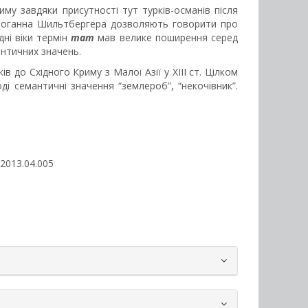
му завдяки присутності тут турків-османів після
 та Йоганна Шильтбергера дозволяють говорити про
дні віки термін
тат
мав велике поширення серед
античних значень.
до Східного Криму з Малої Азії у XIII ст. Цілком
ді семантичні значення “землероб”, “некочівник”.
tw2013.04.005