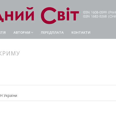
ГІЯ
АВТОРАМ
ПЕРЕДПЛАТА
КОНТАКТИ
 КРИМУ
article.main##
rticle.sidebar##
АН України