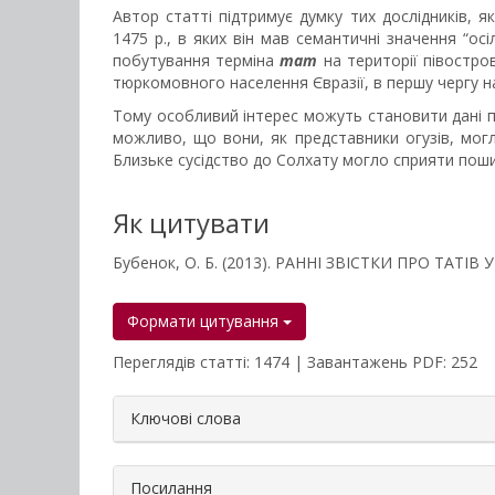
Автор статті підтримує думку тих дослідників, 
1475 р., в яких він мав семантичні значення “ос
побутування терміна
тат
на території півостро
тюркомовного населення Євразії, в першу чергу на
Тому особливий інтерес можуть становити дані пи
можливо, що вони, як представники огузів, мо
Близьке сусідство до Солхату могло сприяти пош
Як цитувати
Бубенок, О. Б. (2013). РАННІ ЗВІСТКИ ПРО ТАТІВ
Формати цитування
Переглядів статті: 1474 | Завантажень PDF: 252
##plugins.themes.bootstrap3.a
Ключові слова
Посилання