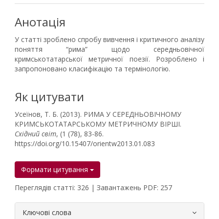
Анотація
У статті зроблено спробу вивчення і критичного аналізу
поняття “рима” щодо середньовічної
кримськотатарської метричної поезії. Розроблено і
запропоновано класифікацію та термінологію.
Як цитувати
Усеїнов, Т. Б. (2013). РИМА У СЕРЕДНЬОВІЧНОМУ
КРИМСЬКОТАТАРСЬКОМУ МЕТРИЧНОМУ ВІРШІ.
Східний світ
, (1 (78), 83-86.
https://doi.org/10.15407/orientw2013.01.083
Формати цитування
Переглядів статті: 326 | Завантажень PDF: 257
##plugins.themes.bootstrap3.article.
Ключові слова