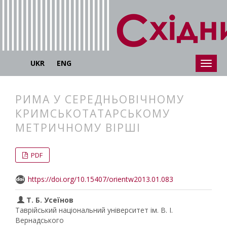
UKR
ENG
РИМА У СЕРЕДНЬОВІЧНОМУ
КРИМСЬКОТАТАРСЬКОМУ
МЕТРИЧНОМУ ВІРШІ
##plugins.themes.bootstrap3.articl
##plugins.themes.bootstrap3.article
PDF
https://doi.org/10.15407/orientw2013.01.083
Т. Б. Усеїнов
Таврійський національний університет ім. В. І.
Вернадського