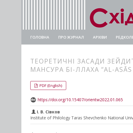
ГОЛОВНА
ПРО ЖУРНАЛ
АРХІВИ
РЕДКОЛЕ
ТЕОРЕТИЧНІ ЗАСАДИ ЗЕЙДИ
МАНСУРА БІ-ЛЛАХА “AL-ASĀS L
##plugins.themes.bootstrap3.
##plugins.themes.bootstrap3.a
PDF (English)
https://doi.org/10.15407/orientw2022.01.065
І. В. Сівков
Institute of Philology Taras Shevchenko National Uni