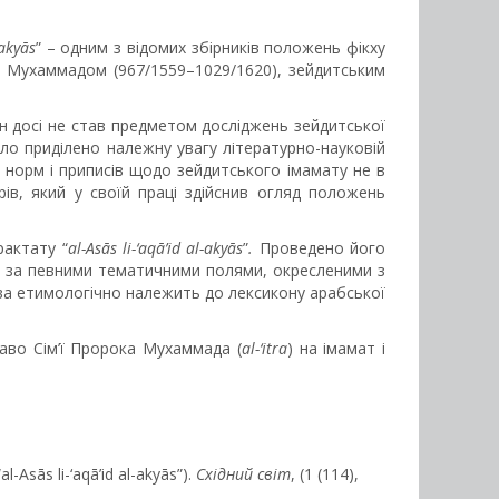
-akyās
” – одним з відомих збірників положень фікху
бн Мухаммадом (967/1559–1029/1620), зейдитським
н досі не став предметом досліджень зейдитської
уло приділено належну увагу літературно-науковій
 норм і приписів щодо зейдитського імамату не в
ів, який у своїй праці здійснив огляд положень
рактату “
al-Asās li-‘aqā’id al-akyās
”
.
Проведено його
о за певними тематичними полями, окресленими з
ава етимологічно належить до лексикону арабської
аво Сім’ї Пророка Мухаммада (
al-‘itra
) на імамат і
Asās li-‘aqā’id al-akyās”).
Східний світ
, (1 (114),