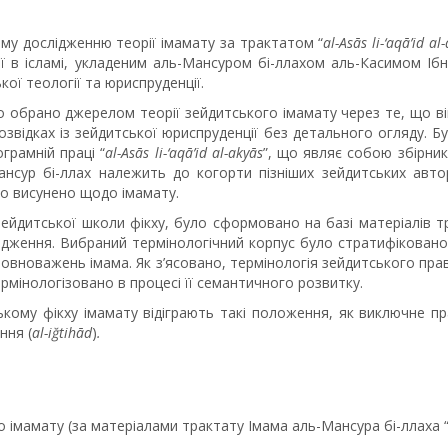
у дослідженню теорії імамату за трактатом “
al-Asās li-‘aqā’id al
чії в ісламі, укладеним аль-Мансуром бі-ллахом аль-Касимом І
ої теології та юриспруденції.
о обрано джерелом теорії зейдитського імамату через те, що ві
звідках із зейдитської юриспруденції без детального огляду. Б
грамній праці “
al-Asās li-‘aqā’id al-akyās
”, що являє собою збірник
сур бі-ллах належить до когорти пізніших зейдитських автор
ло висунено щодо імамату.
зейдитської школи фікху, було сформовано на базі матеріалів т
ідження. Вибраний термінологічний корпус було стратифікован
а повноважень імама. Як з’ясовано, термінологія зейдитського пр
рмінологізовано в процесі її семантичного розвитку.
кому фікху імамату відіграють такі положення, як виключне пр
ння (
al-iğtihād
)
.
о імамату (за матеріалами трактату Імама аль-Мансура бі-ллаха “al-