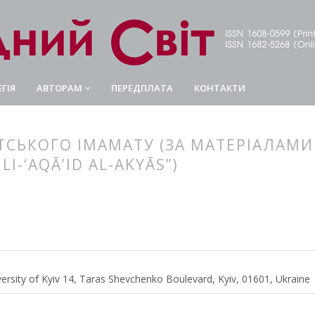
ГІЯ
АВТОРАМ
ПЕРЕДПЛАТА
КОНТАКТИ
ТСЬКОГО ІМАМАТУ (ЗА МАТЕРІАЛАМИ
I-‘AQĀ’ID AL-AKYĀS”)
article.main##
rticle.sidebar##
versity of Kyiv 14, Taras Shevchenko Boulevard, Kyiv, 01601, Ukraine