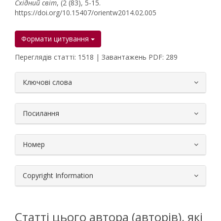
Східний світ
, (2 (83), 5-15.
https://doi.org/10.15407/orientw2014.02.005
Формати цитування
Переглядів статті: 1518 | Завантажень PDF: 289
##plugins.themes.bootstrap3.article.
Ключові слова
Посилання
Номер
Copyright Information
Статті цього автора (авторів), які