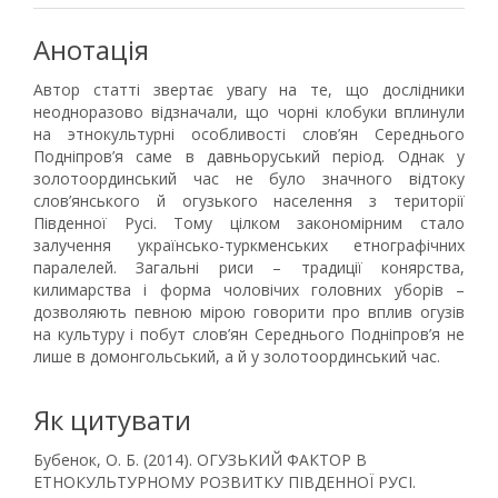
Анотація
Автор статті звертає увагу на те, що дослідники
неодноразово відзначали, що чорні клобуки вплинули
на этнокультурні особливості слов’ян Середнього
Подніпров’я саме в давньоруський період. Однак у
золотоординський час не було значного відтоку
слов’янського й огузького населення з території
Південної Русі. Тому цілком закономірним стало
залучення українсько-туркменських етнографічних
паралелей. Загальні риси – традиції конярства,
килимарства і форма чоловічих головних уборів –
дозволяють певною мірою говорити про вплив огузів
на культуру і побут слов’ян Середнього Подніпров’я не
лише в домонгольський, а й у золотоординський час.
Як цитувати
Бубенок, О. Б. (2014). ОГУЗЬКИЙ ФАКТОР В
ЕТНОКУЛЬТУРНОМУ РОЗВИТКУ ПІВДЕННОЇ РУСІ.