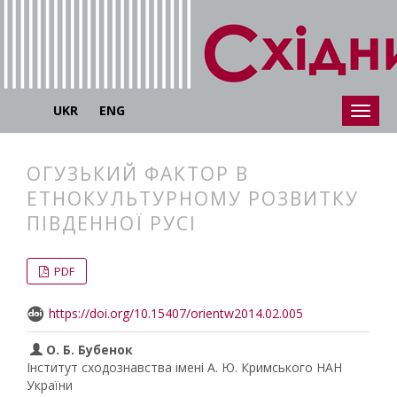
UKR
ENG
ОГУЗЬКИЙ ФАКТОР В
ЕТНОКУЛЬТУРНОМУ РОЗВИТКУ
ПІВДЕННОЇ РУСІ
##plugins.themes.bootstrap3.articl
##plugins.themes.bootstrap3.article
PDF
https://doi.org/10.15407/orientw2014.02.005
О. Б. Бубенок
Інститут сходознавства імені А. Ю. Кримського НАН
України