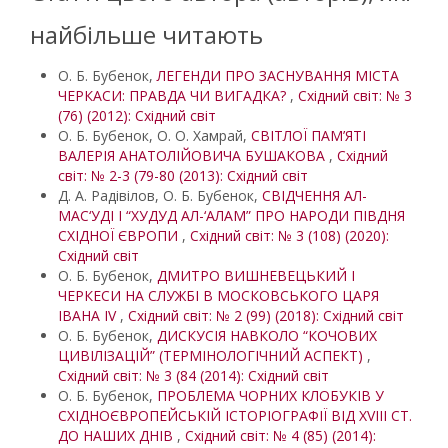
найбільше читають
О. Б. Бубенок,
ЛЕГЕНДИ ПРО ЗАСНУВАННЯ МІСТА
ЧЕРКАСИ: ПРАВДА ЧИ ВИГАДКА?
,
Східний світ: № 3
(76) (2012): Східний світ
О. Б. Бубенок, О. О. Хамрай,
СВІТЛОЇ ПАМ’ЯТІ
ВАЛЕРІЯ АНАТОЛІЙОВИЧА БУШАКОВА
,
Східний
світ: № 2-3 (79-80 (2013): Східний світ
Д. А. Радівілов, О. Б. Бубенок,
СВІДЧЕННЯ АЛ-
МАС‘УДІ І “ХУДУД АЛ-‘АЛАМ” ПРО НАРОДИ ПІВДНЯ
СХІДНОЇ ЄВРОПИ
,
Східний світ: № 3 (108) (2020):
Східний світ
О. Б. Бубенок,
ДМИТРО ВИШНЕВЕЦЬКИЙ І
ЧЕРКЕСИ НА СЛУЖБІ В МОСКОВСЬКОГО ЦАРЯ
ІВАНА IV
,
Східний світ: № 2 (99) (2018): Східний світ
О. Б. Бубенок,
ДИСКУСІЯ НАВКОЛО “КОЧОВИХ
ЦИВІЛІЗАЦІЙ” (ТЕРМІНОЛОГІЧНИЙ АСПЕКТ)
,
Східний світ: № 3 (84 (2014): Східний світ
О. Б. Бубенок,
ПРОБЛЕМА ЧОРНИХ КЛОБУКІВ У
СХІДНОЄВРОПЕЙСЬКІЙ ІСТОРІОГРАФІЇ ВІД XVIII СТ.
ДО НАШИХ ДНІВ
,
Східний світ: № 4 (85) (2014):