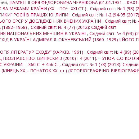
убей,
ПАМ’ЯТІ ІГОРЯ ФЕДОРОВИЧА ЧЕРНІКОВА (01.01.1931 – 09.01
А МЕЖАМИ КРАЇНИ (XX – ПОЧ. XXI СТ.)
,
Східний світ: № 1 (98) (
ТИКИ” РОСІЇ В ПРАЦЯХ Ю. ЛИПИ
,
Східний світ: № 1-2 (94-95 (2017)
ОГО СРСР У ДОСЛІДЖЕННЯХ ВЧЕНИХ УКРАЇНИ
,
Східний світ: № 4
 (1882–1958)
,
Східний світ: № 4 (77) (2012): Східний світ
НЯ НАЦІОНАЛЬНИХ МЕНШИН В УКРАЇНІ
,
Східний світ: № 4 (93) (
ІД В УКРАЇНІ: АДМІРАЛ Я. ОКУНЕВСЬКИЙ (1860–1929) І ЙОГО 
ОГІЯ ЛІТЕРАТУР СХОДУ” (ХАРКІВ, 1961)
,
Східний світ: № 4 (89) (20
ВОЗНАВСТВО. ВИПУСКИ 3 (2010) І 4 (2011). – УПОР. Є.О КОТЛЯ
С УКРАЇНИ. – 360 С. + 456 С.
,
Східний світ: № 1 (78) (2013): Східний
І (КІНЕЦЬ ХХ – ПОЧАТОК ХXІ ст.) (ІСТОРІОГРАФІЧНО-БІБЛІОГРА