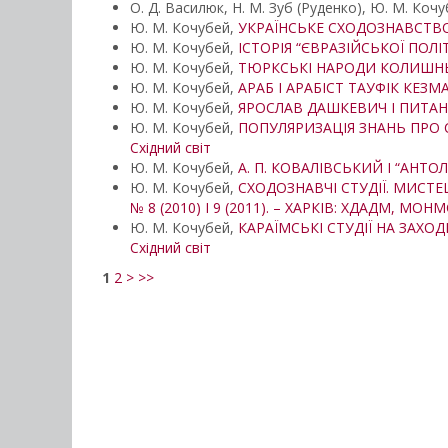
О. Д. Василюк, Н. М. Зуб (Руденко), Ю. М. Коч
Ю. М. Кочубей,
УКРАЇНСЬКЕ СХОДОЗНАВСТВО З
Ю. М. Кочубей,
ІСТОРІЯ “ЄВРАЗІЙСЬКОЇ ПОЛІ
Ю. М. Кочубей,
ТЮРКСЬКІ НАРОДИ КОЛИШНЬ
Ю. М. Кочубей,
АРАБ І АРАБІСТ ТАУФІК КЕЗМА
Ю. М. Кочубей,
ЯРОСЛАВ ДАШКЕВИЧ І ПИТАН
Ю. М. Кочубей,
ПОПУЛЯРИЗАЦІЯ ЗНАНЬ ПРО СХ
Східний світ
Ю. М. Кочубей,
А. П. КОВАЛІВСЬКИЙ І “АНТОЛ
Ю. М. Кочубей,
СХОДОЗНАВЧІ СТУДІЇ. МИСТЕЦТ
№ 8 (2010) І 9 (2011). – ХАРКІВ: ХДАДМ, МОНМ
Ю. М. Кочубей,
КАРАЇМСЬКІ СТУДІЇ НА ЗАХОД
Східний світ
1
2
>
>>