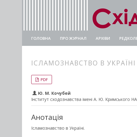
ГОЛОВНА
ПРО ЖУРНАЛ
АРХІВИ
РЕДКОЛЕ
ІСЛАМОЗНАВСТВО В УКРАЇНІ
##plugins.themes.bootstrap3.
##plugins.themes.bootstrap3.a
PDF
Ю. М. Кочубей
Інститут сходознавства імені А. Ю. Кримського Н
Анотація
Ісламознавство в Україні.