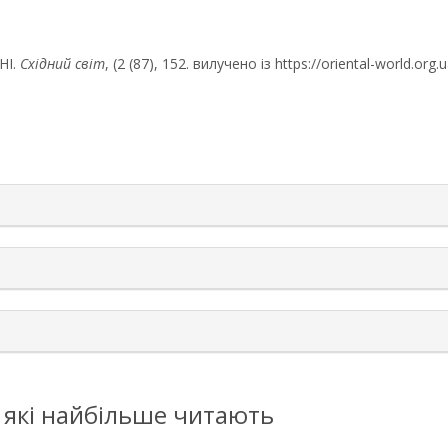
НІ.
Східний світ
, (2 (87), 152. вилучено із https://oriental-world.org.
rticle.details##
, які найбільше читають