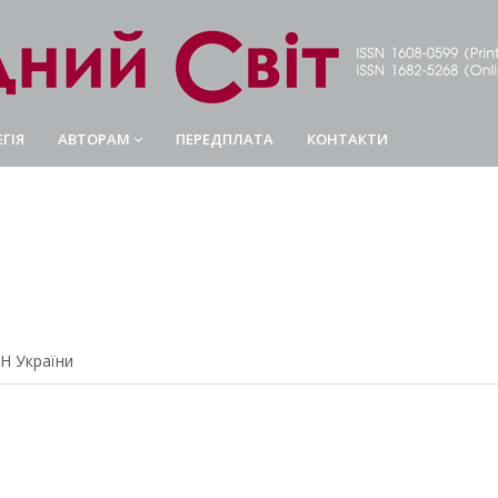
ГІЯ
АВТОРАМ
ПЕРЕДПЛАТА
КОНТАКТИ
article.main##
rticle.sidebar##
АН України