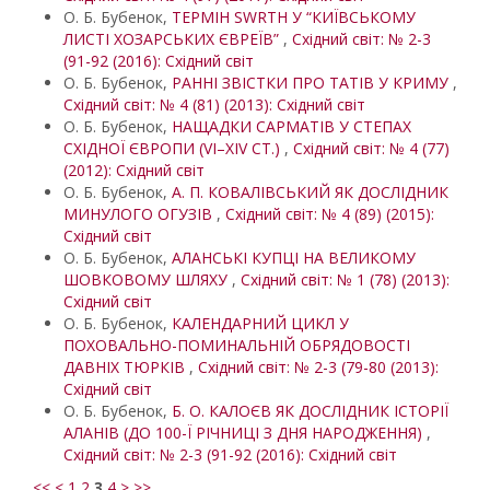
О. Б. Бубенок,
ТЕРМІН SWRTH У “КИЇВСЬКОМУ
ЛИСТІ ХОЗАРСЬКИХ ЄВРЕЇВ”
,
Східний світ: № 2-3
(91-92 (2016): Східний світ
О. Б. Бубенок,
РАННІ ЗВІСТКИ ПРО ТАТІВ У КРИМУ
,
Східний світ: № 4 (81) (2013): Східний світ
О. Б. Бубенок,
НАЩАДКИ САРМАТІВ У СТЕПАХ
СХІДНОЇ ЄВРОПИ (VI–XIV СТ.)
,
Східний світ: № 4 (77)
(2012): Східний світ
О. Б. Бубенок,
А. П. КОВАЛІВСЬКИЙ ЯК ДОСЛІДНИК
МИНУЛОГО ОГУЗІВ
,
Східний світ: № 4 (89) (2015):
Східний світ
О. Б. Бубенок,
АЛАНСЬКІ КУПЦІ НА ВЕЛИКОМУ
ШОВКОВОМУ ШЛЯХУ
,
Східний світ: № 1 (78) (2013):
Східний світ
О. Б. Бубенок,
КАЛЕНДАРНИЙ ЦИКЛ У
ПОХОВАЛЬНО-ПОМИНАЛЬНІЙ ОБРЯДОВОСТІ
ДАВНІХ ТЮРКІВ
,
Східний світ: № 2-3 (79-80 (2013):
Східний світ
О. Б. Бубенок,
Б. О. КАЛОЄВ ЯК ДОСЛІДНИК ІСТОРІЇ
АЛАНІВ (ДО 100-Ї РІЧНИЦІ З ДНЯ НАРОДЖЕННЯ)
,
Східний світ: № 2-3 (91-92 (2016): Східний світ
<<
<
1
2
3
4
>
>>