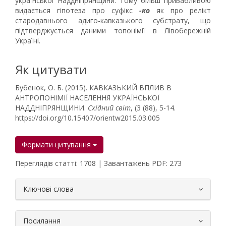
української Наддніпрянщини. Тому більш привабливою
видається гіпотеза про суфікс
-
ко
як про релікт
стародавнього адиго-кавказького субстрату, що
підтверджується даними топонімії в Лівобережній
Україні.
Як цитувати
Бубенок, О. Б. (2015). КАВКАЗЬКИЙ ВПЛИВ В
АНТРОПОНІМІЇ НАСЕЛЕННЯ УКРАЇНСЬКОЇ
НАДДНІПРЯНЩИНИ.
Східний світ
, (3 (88), 5-14.
https://doi.org/10.15407/orientw2015.03.005
Формати цитування
Переглядів статті: 1708 | Завантажень PDF: 273
##plugins.themes.bootstrap3.article.
Ключові слова
Посилання