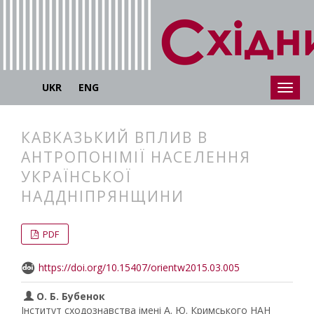
UKR
ENG
КАВКАЗЬКИЙ ВПЛИВ В
АНТРОПОНІМІЇ НАСЕЛЕННЯ
УКРАЇНСЬКОЇ
НАДДНІПРЯНЩИНИ
##plugins.themes.bootstrap3.articl
##plugins.themes.bootstrap3.article
PDF
https://doi.org/10.15407/orientw2015.03.005
О. Б. Бубенок
Інститут сходознавства імені А. Ю. Кримського НАН