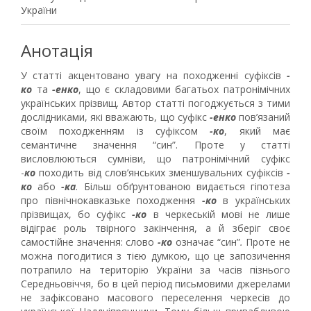
України
Анотація
У статті акцентовано увагу на походженні суфіксів
-
ко
та
-енко
, що є складовими багатьох патронімічних
українських прізвищ. Автор статті погоджується з тими
дослідниками, які вважають, що суфікс
-енко
пов’язаний
своїм походженням із суфіксом
-ко
, який має
семантичне значення “син”. Проте у статті
висловлюються сумніви, що патронімічний суфікс
-
ко
походить від слов’янських зменшувальних суфіксів
-
ко
або
-ка
. Більш обґрунтованою видається гіпотеза
про північнокавказьке походження
-ко
в українських
прізвищах, бо суфікс
-ко
в черкеській мові не лише
відіграє роль твірного закінчення, а й зберіг своє
самостійне значення: слово
-
ко
означає “син”
.
Проте не
можна погодитися з тією думкою, що це запозичення
потрапило на територію України за часів пізнього
Середньовіччя, бо в цей період письмовими джерелами
не зафіксовано масового переселення черкесів до