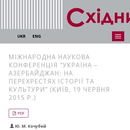
UKR
ENG
МІЖНАРОДНА НАУКОВА
КОНФЕРЕНЦІЯ “УКРАЇНА –
АЗЕРБАЙДЖАН: НА
ПЕРЕХРЕСТЯХ ІСТОРІЇ ТА
КУЛЬТУРИ” (КИЇВ, 19 ЧЕРВНЯ
2015 Р.)
##plugins.themes.bootstrap3.articl
##plugins.themes.bootstrap3.article
PDF
Ю. М. Кочубей