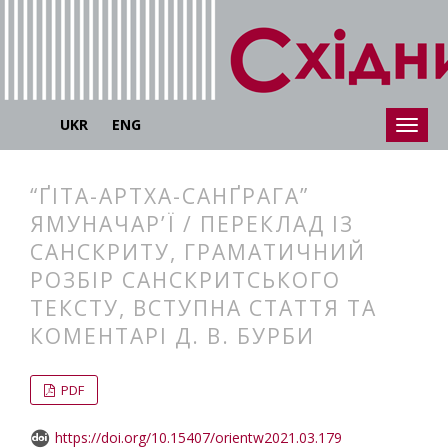
UKR
ENG
“ҐІТА-АРТХА-САНҐРАГА”
ЯМУНАЧАР’Ї / ПЕРЕКЛАД ІЗ
САНСКРИТУ, ГРАМАТИЧНИЙ
РОЗБІР САНСКРИТСЬКОГО
ТЕКСТУ, ВСТУПНА СТАТТЯ ТА
КОМЕНТАРІ Д. В. БУРБИ
##plugins.themes.bootstrap3.articl
##plugins.themes.bootstrap3.article
PDF
https://doi.org/10.15407/orientw2021.03.179