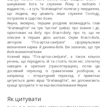
шануванню Бога та служінню Йому з любов’ю і
відданістю, – а суть “Бгаґавадґіти” полягає у твердженні,
що людина, яку цікавить лише служіння Господу,
потрапляє в Царство Боже.
Ямуна, імовірно, першим розділив вісімнадцять глав
“Бгаґавадґіти” на три “шістки” (ṣaṭka): про знання і дії,
орієнтовані на йоґу; про бгакті-йоґу; про те, що не
описане в перших двох шатках. Окрім бгакті-йоґи,
автором “Ґіта-артха-санґраги” сформульовані
визначення карма- й джняна-йоґи. Він зазначає, що три
йоґи взаємопов’язані.
Кожний вірш “Ґіта-артха-санґраги”, а також кількох
речень, що передують їй та стоять після неї, спочатку
наведені в оригіналі (транслітерацією), потім іде
дослівний переклад із граматичним розбором, а
наприкінці – літературний переклад. У примітках
цитуються деякі вірші “Бгаґавадґіти”, які допомагають
краще зрозуміти ті чи інші висловлювання Ямуни.
Як цитувати