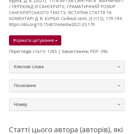
Бурба, Д. В. (2021). “ҐІТА-АРТХА-САНҐРАГА” ЯМУНАЧАР’Ї
/ ПЕРЕКЛАД ІЗ САНСКРИТУ, ГРАМАТИЧНИЙ РОЗБІР
САНСКРИТСЬКОГО ТЕКСТУ, ВСТУПНА СТАТТЯ ТА
КОМЕНТАРІ Д. В. БУРБИ.
Східний світ
, (3 (112), 179-194.
https://doi.org/10.15407/orientw2021.03.179
Формати цитування
Переглядів статті: 1265 | Завантажень PDF: 396
##plugins.themes.bootstrap3.article.
Ключові слова
Посилання
Номер
Статті цього автора (авторів), які