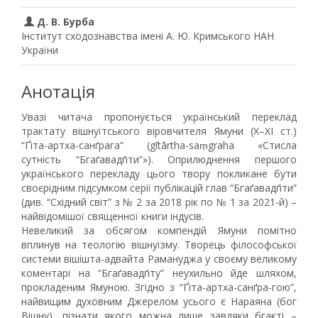
Д. В. Бурба
Інститут сходознавства імені А. Ю. Кримського НАН
України
Анотація
Увазі читача пропонується український переклад
трактату вішнуїтського віровчителя Ямуни (X–XI cт.)
“Ґіта-артха-санґрага” (gītārtha-saṃgraha «Стисла
сутність “Бгаґавадґіти”»). Оприлюднення першого
українського перекладу цього твору покликане бути
своєрідним підсумком серії публікацій глав “Бгаґавадґіти”
(див. “Східний світ” з № 2 за 2018 рік по № 1 за 2021-й) –
найвідомішої священної книги індусів.
Невеликий за обсягом компендій Ямуни помітно
вплинув на теологію вішнуїзму. Творець філософської
системи вішішта-адвайта Рамануджа у своєму великому
коментарі на “Бгаґавадґіту” неухильно йде шляхом,
прокладеним Ямуною. Згідно з “Ґіта-артха-санґра-гою”,
найвищим духовним Джерелом усього є Нараяна (бог
Вішну), пізнати якого можна лише завдяки бгакті –