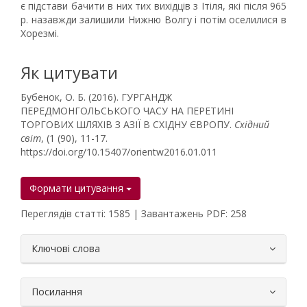
є підстави бачити в них тих вихідців з Ітіля, які після 965
р. назавжди залишили Нижню Волгу і потім оселилися в
Хорезмі.
Як цитувати
Бубенок, О. Б. (2016). ГУРГАНДЖ
ПЕРЕДМОНГОЛЬСЬКОГО ЧАСУ НА ПЕРЕТИНІ
ТОРГОВИХ ШЛЯХІВ З АЗІЇ В СХІДНУ ЄВРОПУ.
Східний
світ
, (1 (90), 11-17.
https://doi.org/10.15407/orientw2016.01.011
Формати цитування
Переглядів статті: 1585 | Завантажень PDF: 258
##plugins.themes.bootstrap3.article.
Ключові слова
Посилання