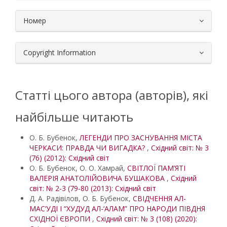
Номер
Copyright Information
Статті цього автора (авторів), які
найбільше читають
О. Б. Бубенок,
ЛЕГЕНДИ ПРО ЗАСНУВАННЯ МІСТА
ЧЕРКАСИ: ПРАВДА ЧИ ВИГАДКА?
,
Східний світ: № 3
(76) (2012): Східний світ
О. Б. Бубенок, О. О. Хамрай,
СВІТЛОЇ ПАМ’ЯТІ
ВАЛЕРІЯ АНАТОЛІЙОВИЧА БУШАКОВА
,
Східний
світ: № 2-3 (79-80 (2013): Східний світ
Д. А. Радівілов, О. Б. Бубенок,
СВІДЧЕННЯ АЛ-
МАС‘УДІ І “ХУДУД АЛ-‘АЛАМ” ПРО НАРОДИ ПІВДНЯ
СХІДНОЇ ЄВРОПИ
,
Східний світ: № 3 (108) (2020):