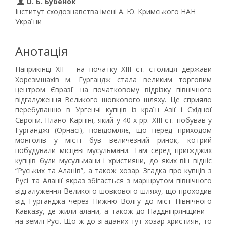
О. Б. Бубенок
Інститут сходознавства імені А. Ю. Кримського НАН
України
Анотація
Наприкінці XII – на початку XIII ст. столиця держави
Хорезмшахів м. Гургандж стала великим торговим
центром Євразії на початковому відрізку північного
відгалуження Великого шовкового шляху. Це сприяло
перебуванню в Ургенчі купців із країн Азії і Східної
Європи. Плано Карпіні, який у 40-х рр. XIII ст. побував у
Гурганджі (Орнасі), повідомляє, що перед приходом
монголів у місті був величезний ринок, котрий
побудували місцеві мусульмани. Там серед приїжджих
купців були мусульмани і християни, до яких він відніс
“Руських та Аланів”, а також хозар. Згадка про купців з
Русі та Аланії якраз збігається з маршрутом північного
відгалуження Великого шовкового шляху, що проходив
від Гурганджа через Нижню Волгу до міст Північного
Кавказу, де жили алани, а також до Наддніпрянщини –
на землі Русі. Що ж до згаданих тут хозар-християн, то