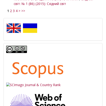
світ: № 1 (86) (2015): Східний світ
1
2
3
4
>
>>