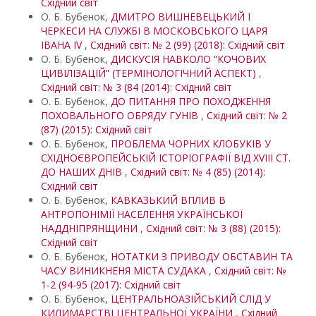
Східний світ
О. Б. Бубенок,
ДМИТРО ВИШНЕВЕЦЬКИЙ І
ЧЕРКЕСИ НА СЛУЖБІ В МОСКОВСЬКОГО ЦАРЯ
ІВАНА IV
,
Східний світ: № 2 (99) (2018): Східний світ
О. Б. Бубенок,
ДИСКУСІЯ НАВКОЛО “КОЧОВИХ
ЦИВІЛІЗАЦІЙ” (ТЕРМІНОЛОГІЧНИЙ АСПЕКТ)
,
Східний світ: № 3 (84 (2014): Східний світ
О. Б. Бубенок,
ДО ПИТАННЯ ПРО ПОХОДЖЕННЯ
ПОХОВАЛЬНОГО ОБРЯДУ ГУНІВ
,
Східний світ: № 2
(87) (2015): Східний світ
О. Б. Бубенок,
ПРОБЛЕМА ЧОРНИХ КЛОБУКІВ У
СХІДНОЄВРОПЕЙСЬКІЙ ІСТОРІОГРАФІЇ ВІД XVIII СТ.
ДО НАШИХ ДНІВ
,
Східний світ: № 4 (85) (2014):
Східний світ
О. Б. Бубенок,
КАВКАЗЬКИЙ ВПЛИВ В
АНТРОПОНІМІЇ НАСЕЛЕННЯ УКРАЇНСЬКОЇ
НАДДНІПРЯНЩИНИ
,
Східний світ: № 3 (88) (2015):
Східний світ
О. Б. Бубенок,
НОТАТКИ З ПРИВОДУ ОБСТАВИН ТА
ЧАСУ ВИНИКНЕНЯ МІСТА СУДАКА
,
Східний світ: №
1-2 (94-95 (2017): Східний світ
О. Б. Бубенок,
ЦЕНТРАЛЬНОАЗІЙСЬКИЙ СЛІД У
КИЛИМАРСТВІ ЦЕНТРАЛЬНОЇ УКРАЇНИ
,
Східний