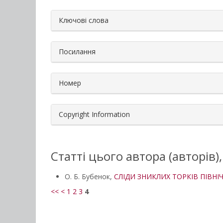
##plugins.themes.bootstrap3.a
Ключові слова
Посилання
Номер
Copyright Information
Статті цього автора (авторів)
О. Б. Бубенок,
СЛІДИ ЗНИКЛИХ ТОРКІВ ПІВН
<<
<
1
2
3
4