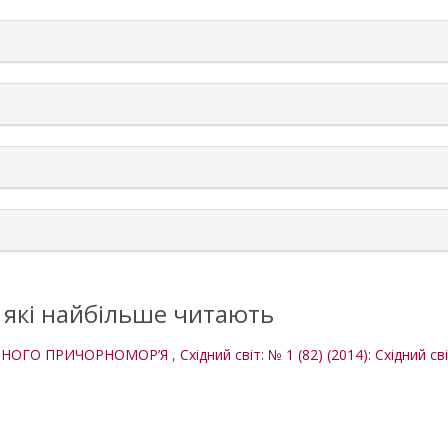
rticle.details##
, які найбільше читають
ІЧНОГО ПРИЧОРНОМОР’Я
,
Східний світ: № 1 (82) (2014): Східний св