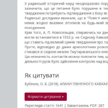
У радянській історичній науці неодноразово пору
зазначити, що це питання було порушене в тих 
твердження потребують підтвердження з боку як п
Радянські дослідники вважали, що в “Повісті мину
немає жодної вказівки літописів на будь-який з
походження.
Крім того, А. П. Новосельцев, спираючись на дан
могли встановитися в 1032 р. на Східному Кавказі.
що ставить під великий сумнів твердження про так
Проте, відповідно до даних археологічних розкоп
стикався зі східною межею Тмутараканського княз
Цю незначність контактів можна пояснити тим, щ
діяльності русів було здійснення контролю над в
Як цитувати
Бубенок, О. Б. (2018). АЛАНИ ПІВНІЧНОГО КАВК
Формати цитування
Переглядів статті: 1641 | Завантажень PDF: 287