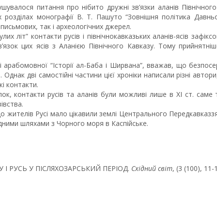
шувалося питання про нібито дружні зв’язки аланів Північного
розділах монографії В. Т. Пашуто “Зовнішня політика Давньої 
исьмових, так і археологічних джерел.
лих літ” контакти русів і північнокавказьких аланів-ясів зафіксо
в’язок цих ясів з Аланією Північного Кавказу. Тому прийнятні
і арабомовної “Історії ал-Баба і Ширвана”, вважав, що безпосер
 Однак дві самостійні частини цієї хроніки написали різні автори,
і контакти.
ок, контакти русів та аланів були можливі лише в XI ст. саме т
івства.
о жителів Русі мало цікавили землі Центрального Передкавказз
одними шляхами з Чорного моря в Каспійське.
АЗУ І РУСЬ У ПІСЛЯХОЗАРСЬКИЙ ПЕРІОД.
Східний світ
, (3 (100), 11