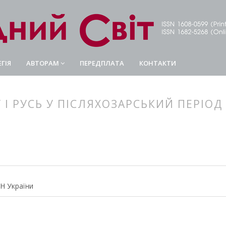
ГІЯ
АВТОРАМ
ПЕРЕДПЛАТА
КОНТАКТИ
 І РУСЬ У ПІСЛЯХОЗАРСЬКИЙ ПЕРІОД
article.main##
rticle.sidebar##
АН України