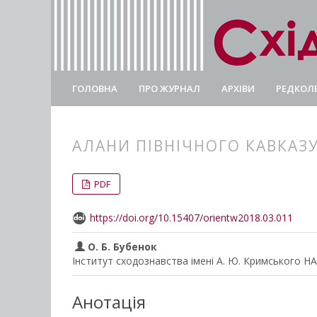
ГОЛОВНА
ПРО ЖУРНАЛ
АРХІВИ
РЕДКОЛЕ
АЛАНИ ПІВНІЧНОГО КАВКАЗУ
##plugins.themes.bootstrap3.
##plugins.themes.bootstrap3.a
PDF
https://doi.org/10.15407/orientw2018.03.011
О. Б. Бубенок
Інститут сходознавства імені А. Ю. Кримського Н
Анотація