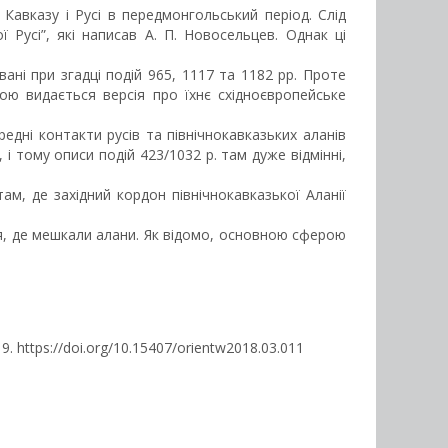
 Кавказу і Русі в передмонгольський період. Слід
Русі”, які написав А. П. Новосельцев. Однак ці
вані при згадці подій 965, 1117 та 1182 рр. Проте
шою видається версія про їхнє східноєвропейське
едні контакти русів та північнокавказьких аланів
 і тому описи подій 423/1032 р. там дуже відмінні,
ам, де західний кордон північнокавказької Аланії
я, де мешкали алани. Як відомо, основною сферою
-19. https://doi.org/10.15407/orientw2018.03.011