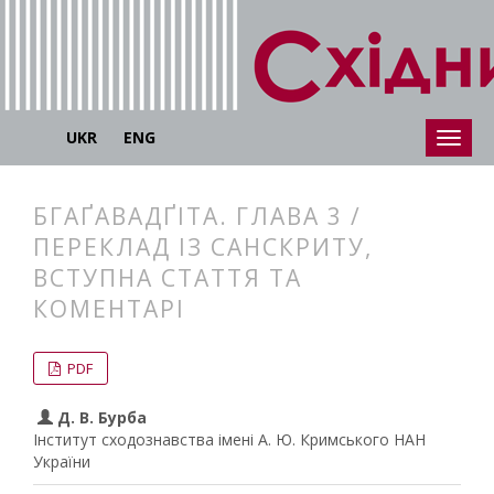
UKR
ENG
БГАҐАВАДҐІТА. ГЛАВА 3 /
ПЕРЕКЛАД ІЗ САНСКРИТУ,
ВСТУПНА СТАТТЯ ТА
КОМЕНТАРІ
##plugins.themes.bootstrap3.articl
##plugins.themes.bootstrap3.article
PDF
Д. В. Бурба
Інститут сходознавства імені А. Ю. Кримського НАН
України