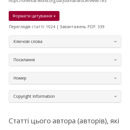
https://oriental-world.org.ua/journal/article/view/163
Формати цитування
Переглядів статті: 1024 | Завантажень PDF: 339
##plugins.themes.bootstrap3.article.
Ключові слова
Посилання
Номер
Copyright Information
Статті цього автора (авторів), які