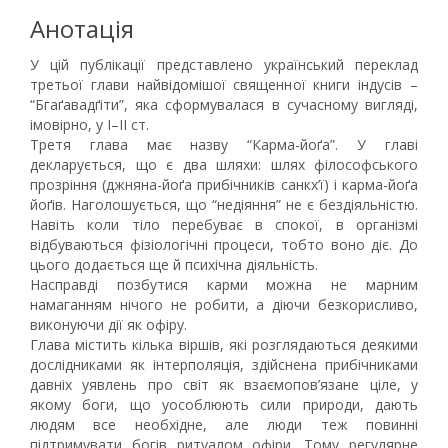
Анотація
У цій публікації представлено український переклад
третьої глави найвідомішої священної книги індусів –
“Бгаґавадґіти”, яка сформувалася в сучасному вигляді,
імовірно, у I–II ст.
Третя глава має назву “Карма-йоґа”. У главі
декларується, що є два шляхи: шлях філософського
прозріння (джняна-йоґа прибічників санкх’ї) і карма-йоґа
йоґів. Наголошується, що “недіяння” не є бездіяльністю.
Навіть коли тіло перебуває в спокої, в організмі
відбуваються фізіологічні процеси, тобто воно діє. До
цього додається ще й психічна діяльність.
Насправді позбутися карми можна не марним
намаганням нічого не робити, а діючи безкорисливо,
виконуючи дії як офіру.
Глава містить кілька віршів, які розглядаються деякими
дослідниками як інтерполяція, здійснена прибічниками
давніх уявлень про світ як взаємопов’язане ціле, у
якому боги, що уособлюють сили природи, дають
людям все необхідне, але люди теж повинні
підтримувати богів ритуалом офіри. Тому регулярне