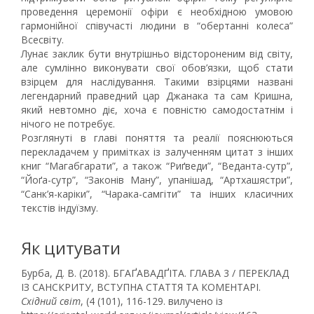
проведення церемонії офіри є необхідною умовою
гармонійної співучасті людини в “обертанні колеса”
Всесвіту.
Лунає заклик бути внутрішньо відстороненим від світу,
але сумлінно виконувати свої обов’язки, щоб стати
взірцем для наслідування. Такими взірцями названі
легендарний праведний цар Джанака та сам Кришна,
який невтомно діє, хоча є повністю самодостатнім і
нічого не потребує.
Розглянуті в главі поняття та реалії пояснюються
перекладачем у примітках із залученням цитат з інших
книг “Магабгарати”, а також “Риґведи”, “Веданта-сутр”,
“Йоґа-сутр”, “Законів Ману”, упанішад, “Артхашястри”,
“Санк’я-каріки”, “Чарака-самгіти” та інших класичних
текстів індуїзму.
Як цитувати
Бурба, Д. В. (2018). БГАҐАВАДҐІТА. ГЛАВА 3 / ПЕРЕКЛАД
ІЗ САНСКРИТУ, ВСТУПНА СТАТТЯ ТА КОМЕНТАРІ.
Східний світ
, (4 (101), 116-129. вилучено із