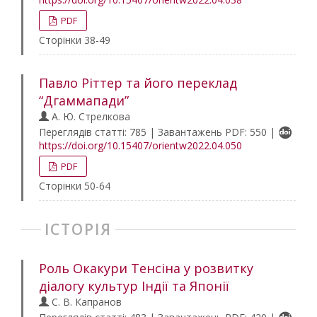
PDF
Сторінки 38-49
Павло Ріттер та його переклад
“Дгаммапади”
А. Ю. Стрелкова
Переглядів статті: 785 | Завантажень PDF: 550 |
https://doi.org/10.15407/orientw2022.04.050
PDF
Сторінки 50-64
ІСТОРІЯ
Роль Окакури Тенсіна у розвитку
діалогу культур Індії та Японії
С. В. Капранов