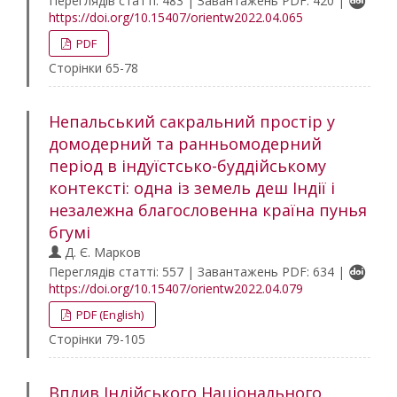
Переглядів статті: 483 | Завантажень PDF: 420 |
https://doi.org/10.15407/orientw2022.04.065
PDF
Сторінки 65-78
Непальський сакральний простір у
домодерний та ранньомодерний
період в індуїстсько-буддійському
контексті: одна із земель деш Індії і
незалежна благословенна країна пунья
бгумі
Д. Є. Марков
Переглядів статті: 557 | Завантажень PDF: 634 |
https://doi.org/10.15407/orientw2022.04.079
PDF (English)
Сторінки 79-105
Вплив Індійського Національного