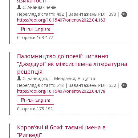
язикатості
С. Анандакіченін
Переглядів статті: 402 | Завантажень PDF: 390 |
https://doi.org/10.15407/orientw2022.04.163
PDF (English)
Сторінки 163-177
Паломництво до поезії: читання
“Джедзурі” як міжсистемна літературна
рецепція
С. Банерджі, Г. Менданья, А. Дутта
Переглядів статті: 518 | Завантажень PDF: 532 |
https://doi.org/10.15407/orientw2022.04.178
PDF (English)
Сторінки 178-191
Коров’ячі й божі: таємні імена в
“Риґведі”