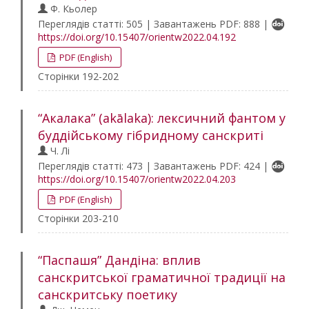
Ф. Кьолер
Переглядів статті: 505 | Завантажень PDF: 888 |
https://doi.org/10.15407/orientw2022.04.192
PDF (English)
Сторінки 192-202
“Акалака” (akālaka): лексичний фантом у
буддійському гібридному санскриті
Ч. Лі
Переглядів статті: 473 | Завантажень PDF: 424 |
https://doi.org/10.15407/orientw2022.04.203
PDF (English)
Сторінки 203-210
“Паспашя” Дандіна: вплив
санскритської граматичної традиції на
санскритську поетику