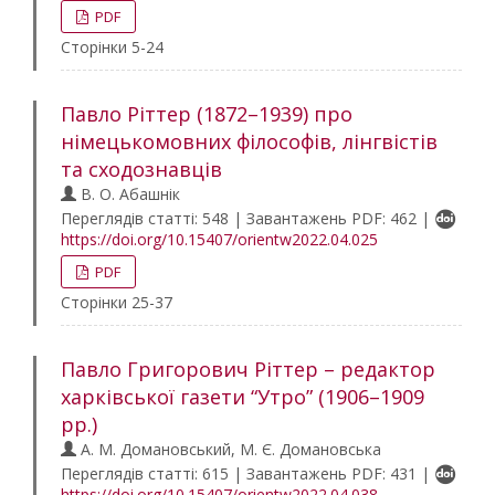
PDF
Сторінки 5-24
Павло Ріттер (1872–1939) про
німецькомовних філософів, лінгвістів
та сходознавців
В. О. Абашнік
Переглядів статті: 548 | Завантажень PDF: 462 |
https://doi.org/10.15407/orientw2022.04.025
PDF
Сторінки 25-37
Павло Григорович Ріттер – редактор
харківської газети “Утро” (1906–1909
рр.)
А. М. Домановський, М. Є. Домановська
Переглядів статті: 615 | Завантажень PDF: 431 |
https://doi.org/10.15407/orientw2022.04.038