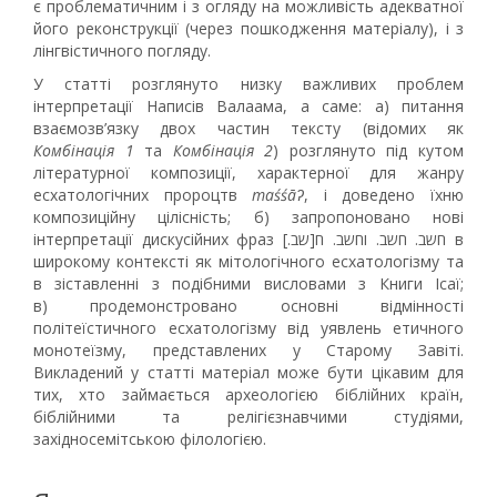
є проблематичним і з огляду на можливість адекватної
його реконструкції (через пошкодження матеріалу), і з
лінгвістичного погляду.
У статті розглянуто низку важливих проблем
інтерпретації Написів Валаама, а саме: а) питання
взаємозв’язку двох частин тексту (відомих як
Комбінація 1
та
Комбінація 2
) розглянуто під кутом
літературної композиції, характерної для жанру
есхатологічних пророцтв
maśśāʔ
, і доведено їхню
композиційну цілісність; б) запропоновано нові
інтерпретації дискусійних фраз [.חשב. חשב. וחשב. ח[שב в
широкому контексті як мітологічного есхатологізму та
в зіставленні з подібними висловами з Книги Ісаї;
в) продемонстровано основні відмінності
політеїстичного есхатологізму від уявлень етичного
монотеїзму, представлених у Старому Завіті.
Викладений у статті матеріал може бути цікавим для
тих, хто займається археологією біблійних країн,
біблійними та релігієзнавчими студіями,
західносемітською філологією.