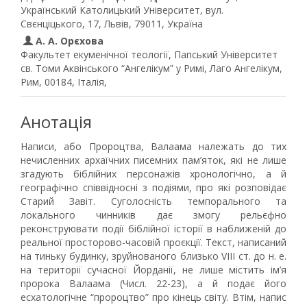
Український Католицький Університет, вул.
Свєнціцького, 17, Львів, 79011, Україна
А. А. Орєхова
Факультет екуменічної теології, Папський Університет
св. Томи Аквінського “Ангелікум” у Римі, Лаго Ангелікум,
Рим, 00184, Італія,
Анотація
Написи, або Пророцтва, Валаама належать до тих
нечисленних архаїчних писемних пам’яток, які не лише
згадують біблійних персонажів хронологічно, а й
географічно співвідносні з подіями, про які розповідає
Старий Завіт. Суголосність темпорального та
локального чинників дає змогу рельєфно
реконструювати події біблійної історії в наближеній до
реальної просторово-часовій проєкції. Текст, написаний
на тиньку будинку, зруйнованого близько VIII ст. до н. е.
на території сучасної Йорданії, не лише містить ім’я
пророка Валаама (Числ. 22-23), а й подає його
есхатологічне “пророцтво” про кінець світу. Втім, напис