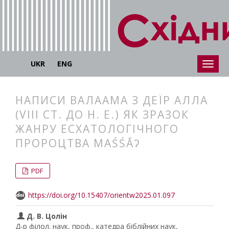
UKR
ENG
НАПИСИ ВАЛААМА З ДЕЇР АЛЛА
(VIII СТ. ДО Н. Е.) ЯК ЗРАЗОК
ЖАНРУ ЕСХАТОЛОГІЧНОГО
ПРОРОЦТВА MAŚŚĀʔ
##plugins.themes.bootstrap3.articl
##plugins.themes.bootstrap3.article
PDF
https://doi.org/10.15407/orientw2025.01.097
Д. В. Цолін
Д-р філол. наук, проф., катедра біблійних наук,