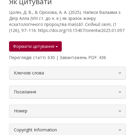
Як цитувати
Цолін, Д. В., & Орєхова, А. А. (2025). Написи Валаама з
Деїр Алла (VIII ст. до н. е.) як зразок жанру
есхатологічного пророцтва maśśāʔ.
Східний світ
, (1
(126), 97–116. https://doi.org/10.15407/orientw2025.01.097
Формати цитування
Переглядів статті: 630 | Завантажень PDF: 436
##plugins.themes.bootstrap3.article.
Ключові слова
Посилання
Номер
Copyright Information