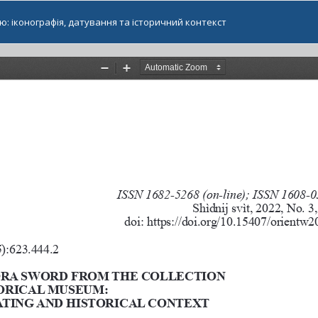
ю: іконографія, датування та історичний контекст