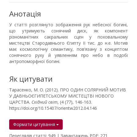
Анотація
У статті розглянуто зображення рук небесної богині,
що утримують сонячний диск, як компонент
різноманітних сакральних сцен у поховальному
мистецтві Стародавнього Єгипту ІІ тис. до н.е. Мотив
має космологічну семантику, пов’язану з концептом
сонячного руху й уявленням про небо в подобі
антропоморфної богині.
Як цитувати
Тарасенко, М. О. (2012). ПРО ОДИН СОЛЯРНИЙ МОТИВ
У ДАВНЬОЄГИПЕТСЬКОМУ МИСТЕЦТВІ НОВОГО
ЦАРСТВА.
Східний світ
, (4 (77), 146-163.
https://doi.org/10.15407/orientw2012.04.146
Формати цитування
Переглядів статті: 949 | Завантажень PDF: 271