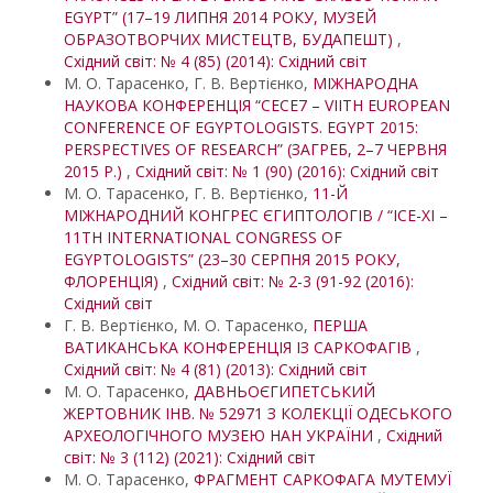
EGYPT” (17–19 ЛИПНЯ 2014 РОКУ, МУЗЕЙ
ОБРАЗОТВОРЧИХ МИСТЕЦТВ, БУДАПЕШТ)
,
Східний світ: № 4 (85) (2014): Східний світ
М. О. Тарасенко, Г. В. Вертієнко,
МІЖНАРОДНА
НАУКОВА КОНФЕРЕНЦІЯ “CECE7 – VIITH EUROPEAN
CONFERENCE OF EGYPTOLOGISTS. EGYPT 2015:
PERSPECTIVES OF RESEARCH” (ЗАГРЕБ, 2–7 ЧЕРВНЯ
2015 Р.)
,
Східний світ: № 1 (90) (2016): Східний світ
М. О. Тарасенко, Г. В. Вертієнко,
11-Й
МІЖНАРОДНИЙ КОНГРЕС ЄГИПТОЛОГІВ / “ICE-XI –
11TH INTERNATIONAL CONGRESS OF
EGYPTOLOGISTS” (23–30 СЕРПНЯ 2015 РОКУ,
ФЛОРЕНЦІЯ)
,
Східний світ: № 2-3 (91-92 (2016):
Східний світ
Г. В. Вертієнко, М. О. Тарасенко,
ПЕРША
ВАТИКАНСЬКА КОНФЕРЕНЦІЯ ІЗ САРКОФАГІВ
,
Східний світ: № 4 (81) (2013): Східний світ
М. О. Тарасенко,
ДАВНЬОЄГИПЕТСЬКИЙ
ЖЕРТОВНИК ІНВ. № 52971 З КОЛЕКЦІЇ ОДЕСЬКОГО
АРХЕОЛОГІЧНОГО МУЗЕЮ НАН УКРАЇНИ
,
Східний
світ: № 3 (112) (2021): Східний світ
М. О. Тарасенко,
ФРАГМЕНТ САРКОФАГА МУТЕМУЇ