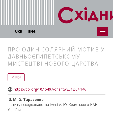
UKR
ENG
ПРО ОДИН СОЛЯРНИЙ МОТИВ У
ДАВНЬОЄГИПЕТСЬКОМУ
МИСТЕЦТВІ НОВОГО ЦАРСТВА
##plugins.themes.bootstrap3.articl
##plugins.themes.bootstrap3.article
PDF
https://doi.org/10.15407/orientw2012.04.146
М. О. Тарасенко
Інститут сходознавства імені А. Ю. Кримського НАН
України