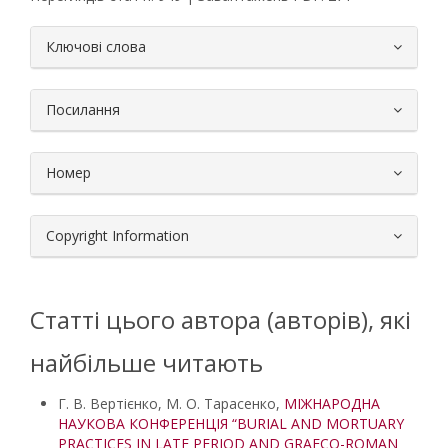
##plugins.themes.bootstrap3.article.
Ключові слова
Посилання
Номер
Copyright Information
Статті цього автора (авторів), які
найбільше читають
Г. В. Вертієнко, М. О. Тарасенко,
МІЖНАРОДНА
НАУКОВА КОНФЕРЕНЦІЯ “BURIAL AND MORTUARY
PRACTICES IN LATE PERIOD AND GRAECO-ROMAN