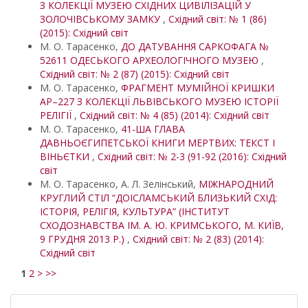
З КОЛЕКЦІЇ МУЗЕЮ СХІДНИХ ЦИВІЛІЗАЦІЙ У
ЗОЛОЧІВСЬКОМУ ЗАМКУ
,
Східний світ: № 1 (86)
(2015): Східний світ
М. О. Тарасенко,
ДО ДАТУВАННЯ САРКОФАГА №
52611 ОДЕСЬКОГО АРХЕОЛОГІЧНОГО МУЗЕЮ
,
Східний світ: № 2 (87) (2015): Східний світ
М. О. Тарасенко,
ФРАГМЕНТ МУМІЙНОЇ КРИШКИ
АР–227 З КОЛЕКЦІЇ ЛЬВІВСЬКОГО МУЗЕЮ ІСТОРІЇ
РЕЛІГІЇ
,
Східний світ: № 4 (85) (2014): Східний світ
М. О. Тарасенко,
41-ША ГЛАВА
ДАВНЬОЄГИПЕТСЬКОЇ КНИГИ МЕРТВИХ: ТЕКСТ І
ВІНЬЄТКИ
,
Східний світ: № 2-3 (91-92 (2016): Східний
світ
М. О. Тарасенко, А. Л. Зелінський,
МІЖНАРОДНИЙ
КРУГЛИЙ СТІЛ “ДОІСЛАМСЬКИЙ БЛИЗЬКИЙ СХІД:
ІСТОРІЯ, РЕЛІГІЯ, КУЛЬТУРА” (ІНСТИТУТ
СХОДОЗНАВСТВА ІМ. А. Ю. КРИМСЬКОГО, М. КИЇВ,
9 ГРУДНЯ 2013 Р.)
,
Східний світ: № 2 (83) (2014):
Східний світ
1
2
>
>>