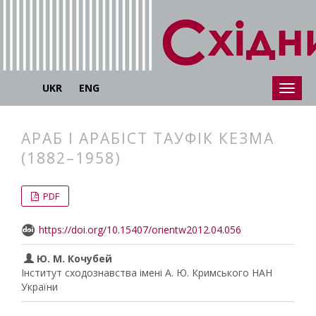
UKR
ENG
АРАБ І АРАБІСТ ТАУФІК КЕЗМА
(1882–1958)
##plugins.themes.bootstrap3.articl
##plugins.themes.bootstrap3.article
PDF
https://doi.org/10.15407/orientw2012.04.056
Ю. М. Кочубей
Інститут сходознавства імені А. Ю. Кримського НАН
України