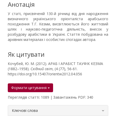
Анотація
У статі, присвяченій 130-й річниці від дня народження
визначного українського орієнталіста арабського
походження Т.Г. Кезми, висвітлюються його життєвий
шлях і науково-педагогічна діяльність, внесок у
розбудову арабістики в Україні. Стаття побудована на
архівних матеріалах і особистих спогадах автора.
Як цитувати
Кочубей, Ю. М. (2012). АРАБ І АРАБІСТ ТАУФІК КЕЗМА
(1882–1958).
Східний світ
, (4 (77), 56-61.
https://doi.org/10.15407/orientw2012.04.056
Формати цитування
Переглядів статті: 1089 | Завантажень PDF: 340
##plugins.themes.bootstrap3.article.
Ключові слова