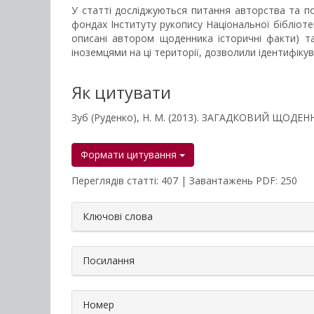
У статті досліджуються питання авторства та п
фондах Інституту рукопису Національної бібліотек
описані автором щоденника історичні факти) т
іноземцями на ці території, дозволили ідентифіку
Як цитувати
Зуб (Руденко), Н. М. (2013). ЗАГАДКОВИЙ ЩОД
Формати цитування
Переглядів статті: 407 | Завантажень PDF: 250
##plugins.themes.bootstrap3.a
Ключові слова
Посилання
Номер