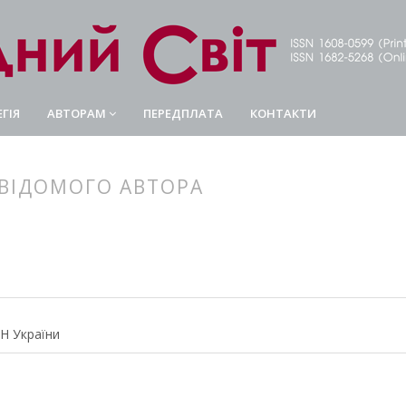
ГІЯ
АВТОРАМ
ПЕРЕДПЛАТА
КОНТАКТИ
ВІДОМОГО АВТОРА
article.main##
rticle.sidebar##
АН України