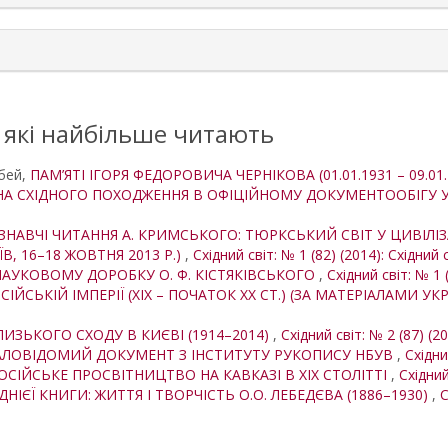
, які найбільше читають
убей,
ПАМ’ЯТІ ІГОРЯ ФЕДОРОВИЧА ЧЕРНІКОВА (01.01.1931 – 09.01
ЕНА СХІДНОГО ПОХОДЖЕННЯ В ОФІЦІЙНОМУ ДОКУМЕНТООБІГУ 
ОЗНАВЧІ ЧИТАННЯ А. КРИМСЬКОГО: ТЮРКСЬКИЙ СВІТ У ЦИВІЛІЗ
В, 16–18 ЖОВТНЯ 2013 Р.)
,
Східний світ: № 1 (82) (2014): Східний 
НАУКОВОМУ ДОРОБКУ О. Ф. КІСТЯКІВСЬКОГО
,
Східний світ: № 1 
ІЙСЬКІЙ ІМПЕРІЇ (ХІХ – ПОЧАТОК ХХ СТ.) (ЗА МАТЕРІАЛАМИ УК
ЛИЗЬКОГО СХОДУ В КИЄВІ (1914–2014)
,
Східний світ: № 2 (87) (20
МАЛОВІДОМИЙ ДОКУМЕНТ З ІНСТИТУТУ РУКОПИСУ НБУВ
,
Східни
ОСІЙСЬКЕ ПРОСВІТНИЦТВО НА КАВКАЗІ В ХІХ СТОЛІТТІ
,
Східний
ДНІЄЇ КНИГИ: ЖИТТЯ І ТВОРЧІСТЬ О.О. ЛЕБЕДЄВА (1886–1930)
,
С