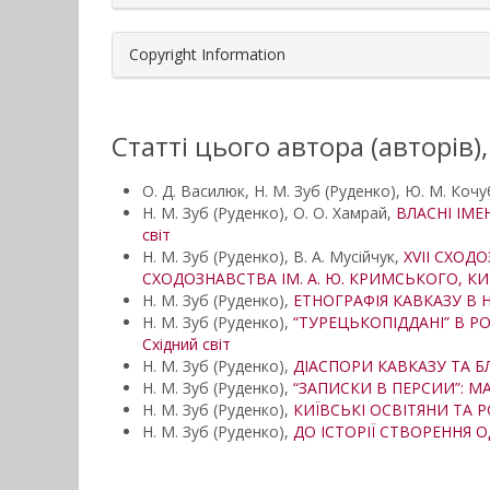
Copyright Information
Статті цього автора (авторів)
О. Д. Василюк, Н. М. Зуб (Руденко), Ю. М. Коч
Н. М. Зуб (Руденко), О. О. Хамрай,
ВЛАСНІ ІМ
світ
Н. М. Зуб (Руденко), В. А. Мусійчук,
XVІІ СХОД
СХОДОЗНАВСТВА ІМ. А. Ю. КРИМСЬКОГО, КИЇ
Н. М. Зуб (Руденко),
ЕТНОГРАФІЯ КАВКАЗУ В 
Н. М. Зуб (Руденко),
“ТУРЕЦЬКОПІДДАНІ” В РОС
Східний світ
Н. М. Зуб (Руденко),
ДІАСПОРИ КАВКАЗУ ТА Б
Н. М. Зуб (Руденко),
“ЗАПИСКИ В ПЕРСИИ”: 
Н. М. Зуб (Руденко),
КИЇВСЬКІ ОСВІТЯНИ ТА Р
Н. М. Зуб (Руденко),
ДО ІСТОРІЇ СТВОРЕННЯ О