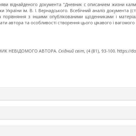
ояви віднайденого документа “Дневник с описанием жизни калм
и України ім. В. І. Вернадського. Всебічний аналіз документа (
а порівняння з іншими опублікованими щоденниками і матеріал
вати автора та особливості створення цього цікавого і вагомого
ЕННИК НЕВІДОМОГО АВТОРА.
Східний світ
, (4 (81), 93-100. https:/
rticle.details##