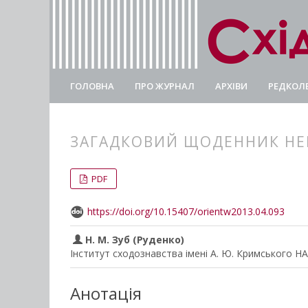
ГОЛОВНА
ПРО ЖУРНАЛ
АРХІВИ
РЕДКОЛЕ
ЗАГАДКОВИЙ ЩОДЕННИК НЕ
##plugins.themes.bootstrap3.
##plugins.themes.bootstrap3.a
PDF
https://doi.org/10.15407/orientw2013.04.093
Н. М. Зуб (Руденко)
Інститут сходознавства імені А. Ю. Кримського Н
Анотація