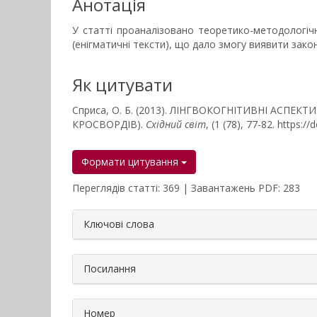
Анотація
У статті проаналізовано теоретико-методологічн
(енігматичні тексти), що дало змогу виявити закон
Як цитувати
Сприса, О. Б. (2013). ЛІНГВОКОГНІТИВНІ АСПЕ
КРОСВОРДІВ).
Східний світ
, (1 (78), 77-82. https:
Формати цитування
Переглядів статті: 369 | Завантажень PDF: 283
##plugins.themes.bootstrap3.a
Ключові слова
Посилання
Номер