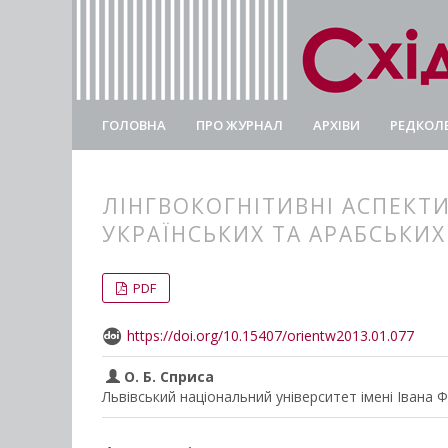
ГОЛОВНА
ПРО ЖУРНАЛ
АРХІВИ
РЕДКОЛЕ
ЛІНГВОКОГНІТИВНІ АСПЕКТИ
УКРАЇНСЬКИХ ТА АРАБСЬКИХ
##plugins.themes.bootstrap3.
##plugins.themes.bootstrap3.a
PDF
https://doi.org/10.15407/orientw2013.01.077
О. Б. Сприса
Львівський національний університет імені Івана 