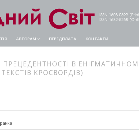
ГІЯ
АВТОРАМ
ПЕРЕДПЛАТА
КОНТАКТИ
 ПРЕЦЕДЕНТНОСТІ В ЕНІГМАТИЧНОМУ
 ТЕКСТІВ КРОСВОРДІВ)
article.main##
rticle.sidebar##
Франка