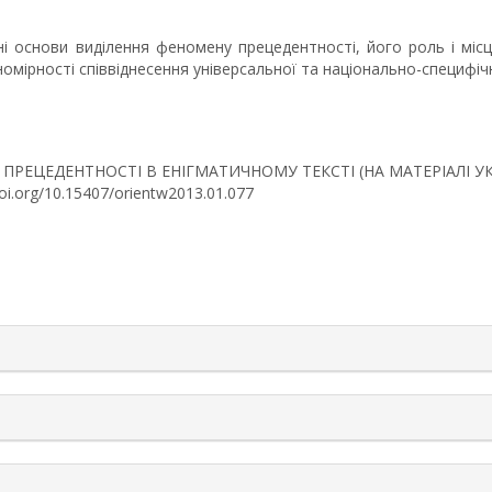
і основи виділення феномену прецедентності, його роль і місц
омірності співвіднесення універсальної та національно-специфічн
КТИ ПРЕЦЕДЕНТНОСТІ В ЕНІГМАТИЧНОМУ ТЕКСТІ (НА МАТЕРІАЛІ 
//doi.org/10.15407/orientw2013.01.077
rticle.details##