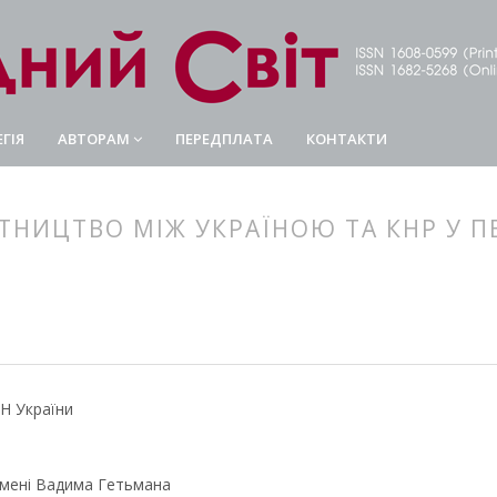
ГІЯ
АВТОРАМ
ПЕРЕДПЛАТА
КОНТАКТИ
ТНИЦТВО МІЖ УКРАЇНОЮ ТА КНР У ПЕ
article.main##
rticle.sidebar##
АН України
імені Вадима Гетьмана