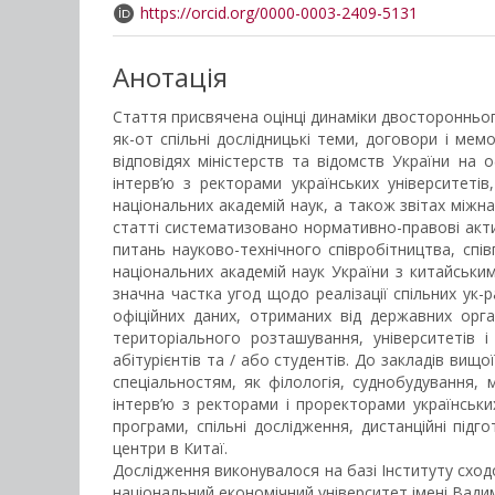
https://orcid.org/0000-0003-2409-5131
Анотація
Стаття присвячена оцінці динаміки двостороннього 
як-от спільні дослідницькі теми, договори і ме
відповідях міністерств та відомств України на 
інтерв’ю з ректорами українських університетів
національних академій наук, а також звітах міжна
статті систематизовано нормативно-правові акти 
питань науково-технічного співробітництва, співп
національних академій наук України з китайськими
значна частка угод щодо реалізації спільних ук-
офіційних даних, отриманих від державних орга
територіального розташування, університетів і
абітурієнтів та / або студентів. До закладів вищ
спеціальностям, як філологія, суднобудування,
інтерв’ю з ректорами і проректорами українських
програми, спільні дослідження, дистанційні підг
центри в Китаї.
Дослідження виконувалося на базі Інституту сход
національний економічний університет імені Вади