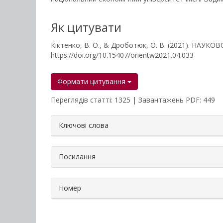
Як цитувати
Кіктенко, В. О., & Дроботюк, О. В. (2021). НА
https://doi.org/10.15407/orientw2021.04.033
Формати цитування
Переглядів статті: 1325 | Завантажень PDF: 449
##plugins.themes.bootstrap3.a
Ключові слова
Посилання
Номер