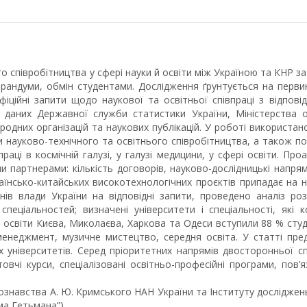
співробітництва у сфері науки й освіти між Україною та КНР за о
морандуми, обмін студентами. Дослідження ґрунтується на перв
офіційні запити щодо наукової та освітньої співпраці з відпо
, даних Державної служби статистики України, Міністерства о
родних організацій та наукових публікацій. У роботі використан
науково-технічного та освітнього співробітництва, а також по
раці в космічній галузі, у галузі медицини, у сфері освіти. Пр
 партнерами: кількість договорів, науково-дослідницькі напрями 
раїнсько-китайських високотехнологічних проєктів припадає на н
нів влади України на відповідні запити, проведено аналіз ро
 спеціальностей; визначені університети і спеціальності, як
ої освіти Києва, Миколаєва, Харкова та Одеси вступили 88 % сту
 менеджмент, музичне мистецтво, середня освіта. У статті пре
 університетів. Серед пріоритетних напрямів двосторонньої спів
отовчі курси, спеціалізовані освітньо-професійні програми, пов’
ознавства А. Ю. Кримського НАН України та Інституту досліджень
ма Гетьмана”).