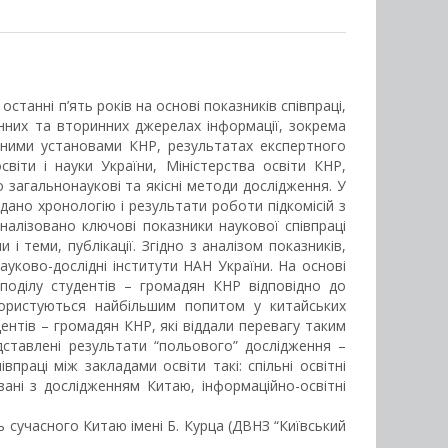
станні п’ять років на основі показників співпраці,
инних та вторинних джерелах інформації, зокрема
відними установами КНР, результатах експертного
світи і науки України, Міністерства освіти КНР,
о загальнонаукові та якісні методи дослідження. У
дано хронологію і результати роботи підкомісій з
оаналізовано ключові показники наукової співпраці
і теми, публікації. Згідно з аналізом показників,
ауково-дослідні інститути НАН України. На основі
зподілу студентів – громадян КНР відповідно до
і користуються найбільшим попитом у китайських
дентів – громадян КНР, які віддали перевагу таким
дставлені результати “польового” дослідження –
праці між закладами освіти такі: спільні освітні
язані з дослідженням Китаю, інформаційно-освітні
 сучасного Китаю імені Б. Курца (ДВНЗ “Київський