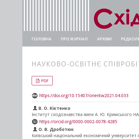
ГОЛОВНА
ПРО ЖУРНАЛ
АРХІВИ
РЕДКОЛЕ
НАУКОВО-ОСВІТНЄ СПІВРОБІ
##plugins.themes.bootstrap3.
##plugins.themes.bootstrap3.a
PDF
https://doi.org/10.15407/orientw2021.04.033
В. О. Кіктенко
Інститут сходознавства імені А. Ю. Кримського Н
https://orcid.org/0000-0002-0078-4285
О. В. Дроботюк
Київський національний економічний університет 