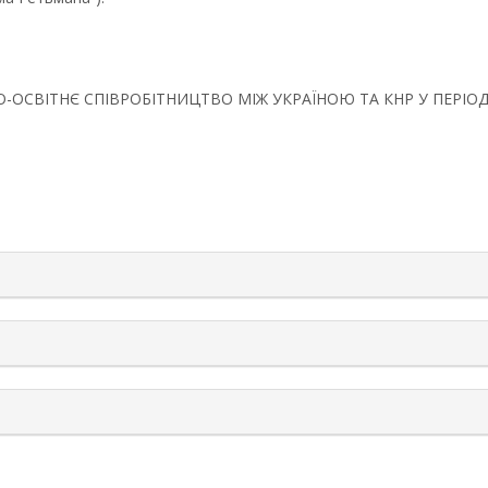
УКОВО-ОСВІТНЄ СПІВРОБІТНИЦТВО МІЖ УКРАЇНОЮ ТА КНР У ПЕРІОД
rticle.details##