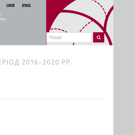
UKR
ENG
РІОД 2016–2020 РР.