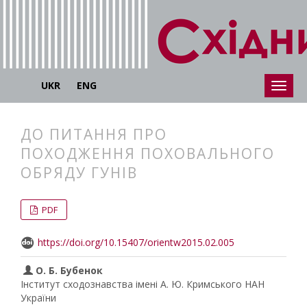
UKR
ENG
ДО ПИТАННЯ ПРО
ПОХОДЖЕННЯ ПОХОВАЛЬНОГО
ОБРЯДУ ГУНІВ
##plugins.themes.bootstrap3.articl
##plugins.themes.bootstrap3.article
PDF
https://doi.org/10.15407/orientw2015.02.005
О. Б. Бубенок
Інститут сходознавства імені А. Ю. Кримського НАН
України