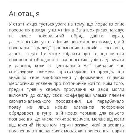
Анотація
У статті акцентується увага на тому, що Йорданів опис
поховання вождя гунів Аттіли в багатьох рисах нагадує
не лише поховальний обряд давніх тюрків,
дагестанських гунів та інших тюркомовних номадів, а й
поховальні традиції іраномовних народів – осетинів,
аланів, скіфів. Це може свідчити про те, що витоки
похоронної обрядовості паннонських гунів слід шукати
у давнині, коли в Центральній Азії тривалий час
співіснували племена прототюрков та іранців, що
знайшло своє відображення у формуванні спільних
ідеологічних уявлень про потойбічне життя. Крім того,
предки гунів у своєму просуванні на захід могли
включати до складу своєї конфедерації уламки племен
сармато-аланського походження. Це передбачало
появу не лише нових елементів похоронної
обрядовості в гунів, а й нових термінів для їхнього
позначення. До числа таких запозичень можна віднести
відзначений Йорданом термін
strava
, який знаходить
пояснення в індоіранських мовах як “принесення тварин