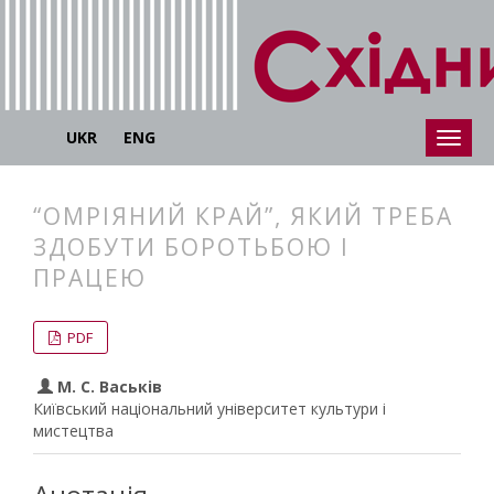
UKR
ENG
“ОМРІЯНИЙ КРАЙ”, ЯКИЙ ТРЕБА
ЗДОБУТИ БОРОТЬБОЮ І
ПРАЦЕЮ
##plugins.themes.bootstrap3.articl
##plugins.themes.bootstrap3.article
PDF
М. С. Васьків
Київський національний університет культури і
мистецтва