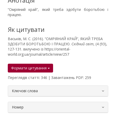
Анотація
“Омріяний край”, який треба здобути боротьбою і
працею.
Як цитувати
Васьків, М. С. (2016). “ОМРІЯНИЙ КРАЙ”, ЯКИЙ ТРЕБА
ЗДОБУТИ БОРОТЬБОЮ І ПРАЦЕЮ.
Східний світ
, (4 (93),
127-131. вилучено із https://oriental-
world.org.ua/journal/article/view/257
Формати цитування
Переглядів статті: 346 | Завантажень PDF: 259
##plugins.themes.bootstrap3.article.
Ключові слова
Номер