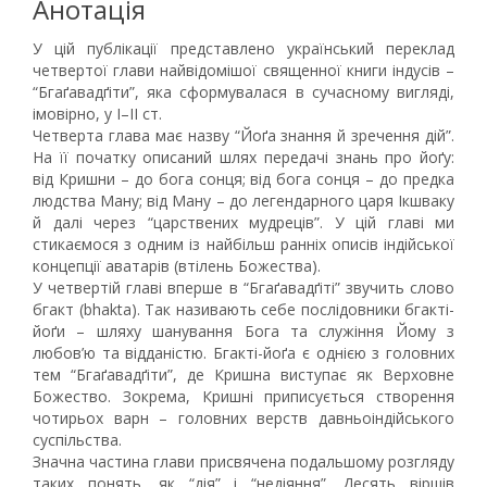
Анотація
У цій публікації представлено український переклад
четвертої глави найвідомішої священної книги індусів –
“Бгаґавадґіти”, яка сформувалася в сучасному вигляді,
імовірно, у I–II ст.
Четверта глава має назву “Йоґа знання й зречення дій”.
На її початку описаний шлях передачі знань про йоґу:
від Кришни – до бога сонця; від бога сонця – до предка
людства Ману; від Ману – до легендарного царя Ікшваку
й далі через “царствених мудреців”. У цій главі ми
стикаємося з одним із найбільш ранніх описів індійської
концепції аватарів (втілень Божества).
У четвертій главі вперше в “Бгаґавадґіті” звучить слово
бгакт (bhakta). Так називають себе послідовники бгакті-
йоґи – шляху шанування Бога та служіння Йому з
любов’ю та відданістю. Бгакті-йоґа є однією з головних
тем “Бгаґавадґіти”, де Кришна виступає як Верховне
Божество. Зокрема, Кришні приписується створення
чотирьох варн – головних верств давньоіндійського
суспільства.
Значна частина глави присвячена подальшому розгляду
таких понять, як “дія” і “недіяння”. Десять віршів