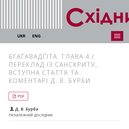
UKR
ENG
БГАҐАВАДҐІТА. ГЛАВА 4 /
ПЕРЕКЛАД ІЗ САНСКРИТУ,
ВСТУПНА СТАТТЯ ТА
КОМЕНТАРІ Д. В. БУРБИ
##plugins.themes.bootstrap3.articl
##plugins.themes.bootstrap3.article
PDF
Д. В. Бурба
Незалежний дослідник