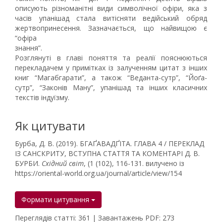
описують різноманітні види символічної офіри, яка з
часів упанішад стала витісняти ведійський обряд
жертвопринесення. Зазначається, що найвищою є
“офіра
знання”.
Розглянуті в главі поняття та реалії пояснюються
перекладачем у примітках із залученням цитат з інших
книг “Магабгарати”, а також “Веданта-сутр”, “Йоґа-
сутр”, “Законів Ману”, упанішад та інших класичних
текстів індуїзму.
Як цитувати
Бурба, Д. В. (2019). БГАҐАВАДҐІТА. ГЛАВА 4 / ПЕРЕКЛАД
ІЗ САНСКРИТУ, ВСТУПНА СТАТТЯ ТА КОМЕНТАРІ Д. В.
БУРБИ.
Східний світ
, (1 (102), 116-131. вилучено із
https://oriental-world.org.ua/journal/article/view/154
Формати цитування
Переглядів статті: 361 | Завантажень PDF: 273