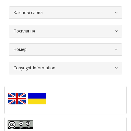
##plugins.themes.bootstrap3.article.
Ключові слова
Посилання
Номер
Copyright Information