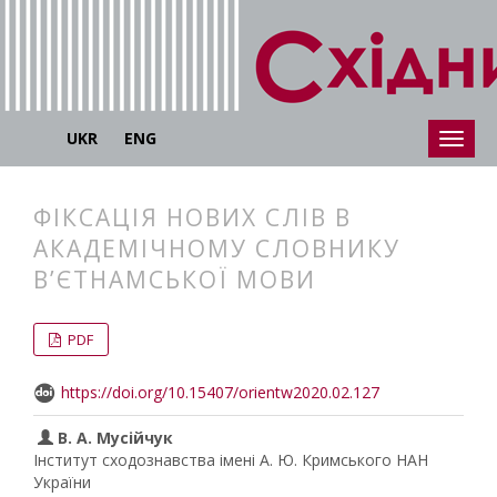
UKR
ENG
ФІКСАЦІЯ НОВИХ СЛІВ В
АКАДЕМІЧНОМУ СЛОВНИКУ
В’ЄТНАМСЬКОЇ МОВИ
##plugins.themes.bootstrap3.articl
##plugins.themes.bootstrap3.article
PDF
https://doi.org/10.15407/orientw2020.02.127
В. А. Мусійчук
Інститут сходознавства імені А. Ю. Кримського НАН
України