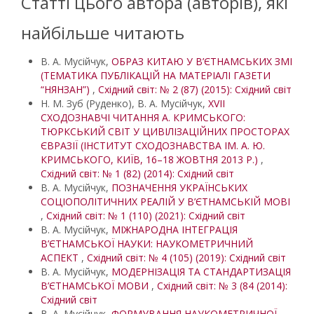
Статті цього автора (авторів), які
найбільше читають
В. А. Мусійчук,
ОБРАЗ КИТАЮ У В’ЄТНАМСЬКИХ ЗМІ
(ТЕМАТИКА ПУБЛІКАЦІЙ НА МАТЕРІАЛІ ГАЗЕТИ
“НЯНЗАН”)
,
Східний світ: № 2 (87) (2015): Східний світ
Н. М. Зуб (Руденко), В. А. Мусійчук,
XVІІ
СХОДОЗНАВЧІ ЧИТАННЯ А. КРИМСЬКОГО:
ТЮРКСЬКИЙ СВІТ У ЦИВІЛІЗАЦІЙНИХ ПРОСТОРАХ
ЄВРАЗІЇ (ІНСТИТУТ СХОДОЗНАВСТВА ІМ. А. Ю.
КРИМСЬКОГО, КИЇВ, 16–18 ЖОВТНЯ 2013 Р.)
,
Східний світ: № 1 (82) (2014): Східний світ
В. А. Мусійчук,
ПОЗНАЧЕННЯ УКРАЇНСЬКИХ
СОЦІОПОЛІТИЧНИХ РЕАЛІЙ У В’ЄТНАМСЬКІЙ МОВІ
,
Східний світ: № 1 (110) (2021): Східний світ
В. А. Мусійчук,
МІЖНАРОДНА ІНТЕГРАЦІЯ
В’ЄТНАМСЬКОЇ НАУКИ: НАУКОМЕТРИЧНИЙ
АСПЕКТ
,
Східний світ: № 4 (105) (2019): Східний світ
В. А. Мусійчук,
МОДЕРНІЗАЦІЯ ТА СТАНДАРТИЗАЦІЯ
В’ЄТНАМСЬКОЇ МОВИ
,
Східний світ: № 3 (84 (2014):
Східний світ
В. А. Мусійчук,
ФОРМУВАННЯ НАУКОМЕТРИЧНОЇ