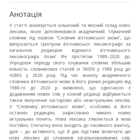
Анотація
У статті аналізується кількісний та якісний склад нової
лексики, якою доповнювався академічний тлумачний
словник під назвою “Словник в’єтнамської мови”, що
випускається Центром в’єтнамської лексикографії за
загальною редакцією відомого в’єтнамського
лексикографа Хоанг Фе протягом 1988–2020 рр.
Упродовж періоду свого існування словник збільшив
кількість словникових статей із 36000 у 1988 році до
42865 у 2020 році. Під час аналізу академічного
словника в’єтнамської мови в його різних редакціях від
1988-го до 2020 р. виявлено, що одночасно з
додаванням нових слів у кожній редакції відбувається
також вилучення застарілих або неактуальних лексем.
У “Словнику в’єтнамської мови”, особливо в його
останніх редакціях, зафіксовано чимало нових
актуальних понять. Нова лексика з’являється в мові
постійно. Спочатку вона входить до пасивного вжитку,
далі – до активного, що й дає підстави включати цю
нову лексику до словників загальновживаних слів.