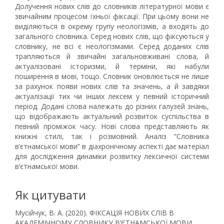
Долучення нових слів до словників літературної мови є
звичайним процесом їхньої фіксації. При цьому вони не
виділяються в окрему групу неологізмів, а входять до
загального словника. Серед нових слів, що фіксуються у
словнику, не всі є неологізмами. Серед доданих слів
трапляються й звичайні загальновживані слова, й
актуалізовані історизми, й терміни, які набули
поширення в мові, тощо. Словник оновлюється не лише
за рахунок появи нових слів та значень, а й завдяки
актуалізації тих чи інших лексем у певний історичний
період. Додані слова належать до різних галузей знань,
що відображають актуальний розвиток суспільства в
певний проміжок часу. Нові слова представляють як
книжні стилі, так і розмовний. Аналіз “Словника
в’єтнамської мови” в діахронічному аспекті дає матеріал
для дослідження динаміки розвитку лексичної системи
в’єтнамської мови.
Як цитувати
Мусійчук, В. А. (2020). ФІКСАЦІЯ НОВИХ СЛІВ В
АКАДЕМІЧНОМУ СЛОВНИКУ В’ЄТНАМСЬКОЇ МОВИ.