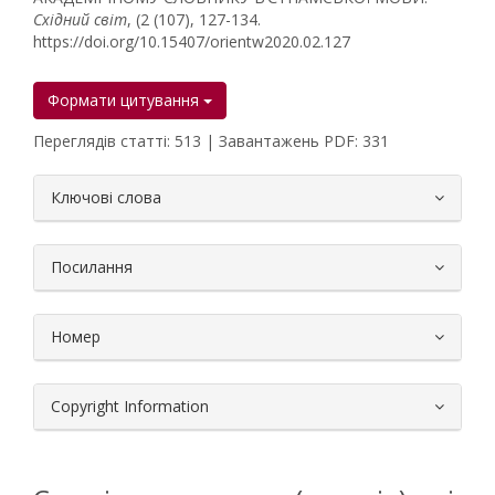
Східний світ
, (2 (107), 127-134.
https://doi.org/10.15407/orientw2020.02.127
Формати цитування
Переглядів статті: 513 | Завантажень PDF: 331
##plugins.themes.bootstrap3.article.
Ключові слова
Посилання
Номер
Copyright Information