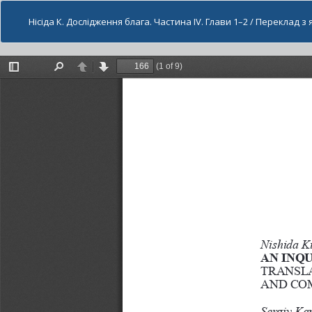
Нісіда К. Дослідження блага. Частина ІV. Глави 1–2 / Переклад з