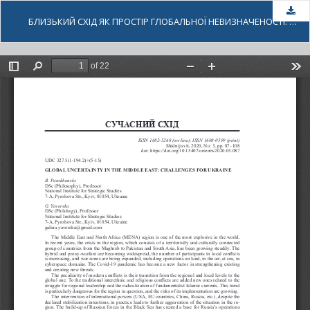
За
БЛИЗЬКИЙ СХІД ЯК ПРОСТІР ГЛОБАЛЬНОЇ НЕВИЗНАЧЕНОСТІ: ВИКЛИКИ ДЛЯ УКРАЇНИ