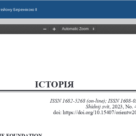
ейону Беренікою ІІ