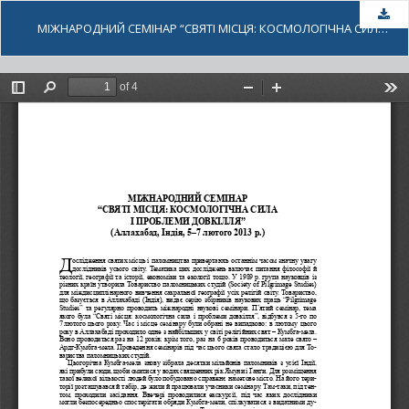
За
МІЖНАРОДНИЙ СЕМІНАР “СВЯТІ МІСЦЯ: КОСМОЛОГІЧНА СИЛА І ПРОБЛЕМИ ДОВКІЛЛЯ” (АЛЛАХАБАД, ІНДІЯ, 5–7 ЛЮТОГО 2013 Р.)