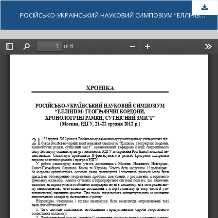
За
РОСІЙСЬКО-УКРАЇНСЬКИЙ НАУКОВИЙ СИМПОЗІУМ “ЕЛЛІНІЗМ: ГЕОГРАФІЧНІ КОРДОНИ, ХРОНОЛОГІЧНІ РАМКИ, СУТНІСНИЙ ЗМІСТ” (МОСКВА, РДГУ, 21–22 ГРУДНЯ 2012 Р.)