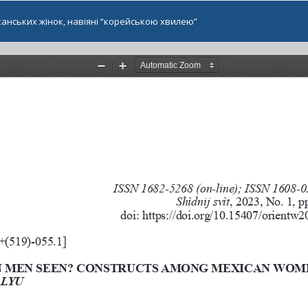
анських жінок, навіяні “корейською хвилею”